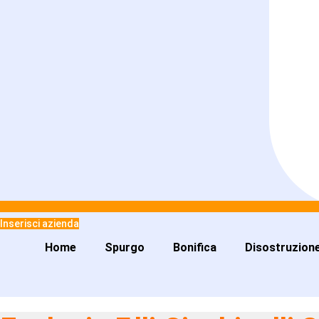
Inserisci azienda
Home
Spurgo
Bonifica
Disostruzion