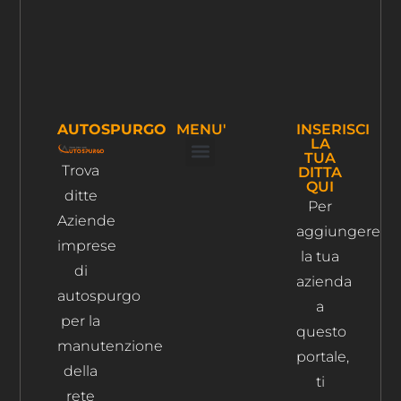
AUTOSPURGO
MENU'
INSERISCI
LA
TUA
Trova
DITTA
Ispezione Tubi
Ricerca Perdite Acqua
Risanamento Fognario
QUI
ditte
Per
Aziende
aggiungere
imprese
la tua
di
azienda
autospurgo
a
per la
questo
manutenzione
portale,
della
ti
rete