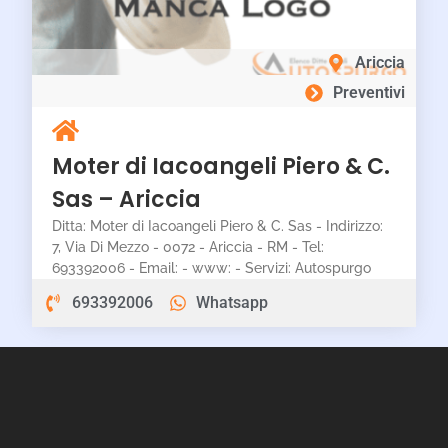
Ariccia
Preventivi
Moter di Iacoangeli Piero & C.
Sas – Ariccia
Ditta: Moter di Iacoangeli Piero & C. Sas - Indirizzo:
7, Via Di Mezzo - 0072 - Ariccia - RM - Tel:
693392006 - Email: - www: - Servizi: Autospurgo
693392006
Whatsapp