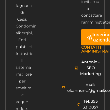
invitiamo
fognaria
a
di
contattare
Casa,
l’amministrator
Condomini,
alberghi,
Inserisc
aziend
Enti
pubblici,
CONTATTI
AMMINISTRA
Industrie.
Il
Antonio -
sistema
SEO
Marketing
migliore
per
mail:
smaltire
okannunci@gmail.c
le
Tel. 393
acque
3310857
reflue.