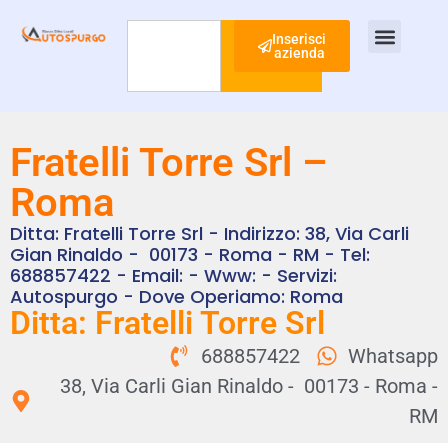
Inserisci
azienda
Cerca
Ispezione Tubi
Ricerca Perdite Acqua
Risanamento Fognario
Fratelli Torre Srl –
Roma
Ditta: Fratelli Torre Srl - Indirizzo: 38, Via Carli
Gian Rinaldo - 00173 - Roma - RM - Tel:
688857422 - Email: - Www: - Servizi:
Autospurgo - Dove Operiamo: Roma
Ditta: Fratelli Torre Srl
688857422
Whatsapp
38, Via Carli Gian Rinaldo - 00173 - Roma -
RM