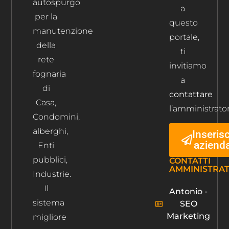
autospurgo
a
per la
questo
manutenzione
portale,
della
ti
rete
invitiamo
fognaria
a
di
contattare
Casa,
l’amministrator
Condomini,
alberghi,
Inserisc
aziend
Enti
pubblici,
CONTATTI
AMMINISTRA
Industrie.
Il
Antonio -
sistema
SEO
Marketing
migliore