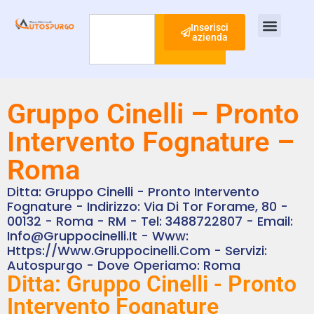
Inserisci
azienda
Cerca
Ispezione Tubi
Ricerca Perdite Acqua
Risanamento Fognario
Gruppo Cinelli – Pronto
Intervento Fognature –
Roma
Ditta: Gruppo Cinelli - Pronto Intervento
Fognature - Indirizzo: Via Di Tor Forame, 80 -
00132 - Roma - RM - Tel: 3488722807 - Email:
Info@gruppocinelli.it - Www:
Https://www.gruppocinelli.com - Servizi:
Autospurgo - Dove Operiamo: Roma
Ditta: Gruppo Cinelli - Pronto
Intervento Fognature