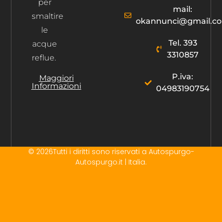
per
mail:
smaltire
okannunci@gmail.c
le
Tel. 393
acque
3310857
reflue.
P.iva:
Maggiori
Informazioni
04983190754
© 2026Tutti i diritti sono riservati a Autospurgo-
Autospurgo.it | Italia.