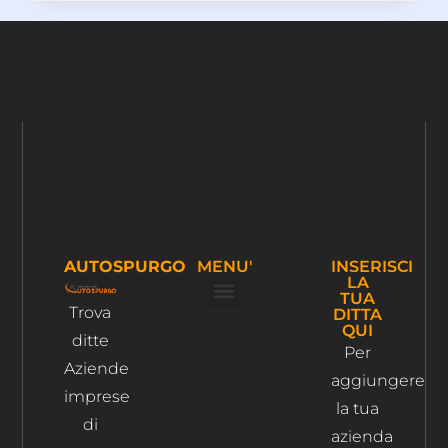
AUTOSPURGO
MENU'
INSERISCI
LA
TUA
Trova
DITTA
Ispezione Tubi
Ricerca Perdite Acqua
Risanamento Fognario
QUI
ditte
Per
Aziende
aggiungere
imprese
la tua
di
azienda