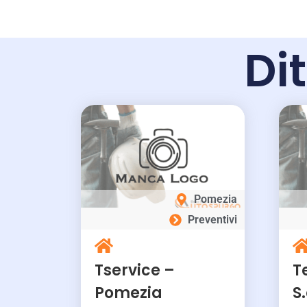
Dit
Pomezia
Preventivi
Tservice –
T
Pomezia
S