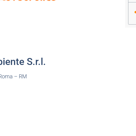
ente S.r.l.
– Roma – RM