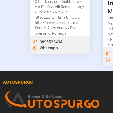
I
Ditta: Tservice - Indirizzo: 22,
Via Dei Castelli Romani - 0071
M
- Pomezia - RM - Tel:
3895522434 - Email: - www:
Dit
http://www.tservice2015.it -
Mar
Servizi: Autospurgo - Dove
Ind
operiamo: Pomezia
No
- R
3895522434
Ema
Whatsapp
AUTOSPURGO