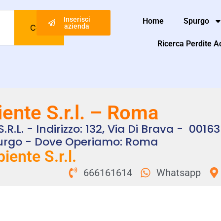
Inserisci
Home
Spurgo
azienda
Cerca
Ricerca Perdite 
nte S.r.l. – Roma
.l. - Indirizzo: 132, Via Di Brava - 0016
spurgo - Dove Operiamo: Roma
ente S.r.l.
666161614
Whatsapp