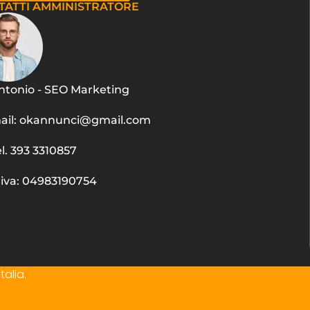
TATTI AMMINISTRATORE
ntonio - SEO Marketing
ail: okannunci@gmail.com
el. 393 3310857
.iva: 04983190754
talia.