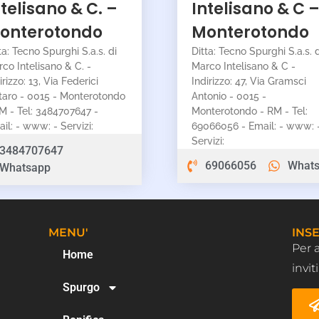
ntelisano & C. –
Intelisano & C 
onterotondo
Monterotondo
ta: Tecno Spurghi S.a.s. di
Ditta: Tecno Spurghi S.a.s. d
co Intelisano & C. -
Marco Intelisano & C -
irizzo: 13, Via Federici
Indirizzo: 47, Via Gramsci
taro - 0015 - Monterotondo
Antonio - 0015 -
M - Tel: 3484707647 -
Monterotondo - RM - Tel:
il: - www: - Servizi:
69066056 - Email: - www: 
Servizi:
3484707647
69066056
What
Whatsapp
MENU'
INSE
Per 
Home
invi
Spurgo