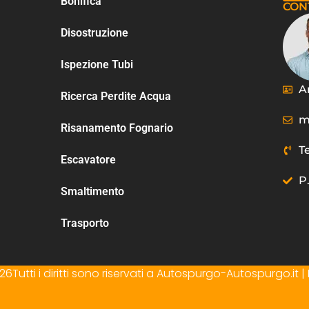
Bonifica
CON
Disostruzione
Ispezione Tubi
A
Ricerca Perdite Acqua
m
Risanamento Fognario
T
Escavatore
P
Smaltimento
Trasporto
6Tutti i diritti sono riservati a Autospurgo-Autospurgo.it | I