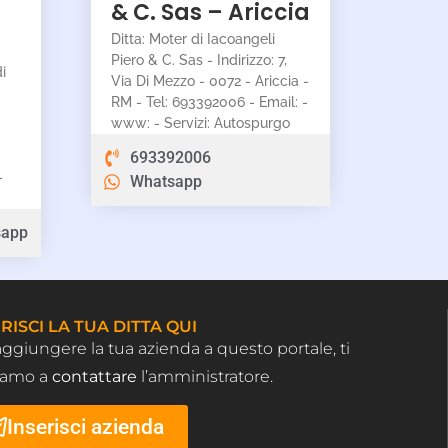
–
& C. Sas – Ariccia
Ditta: Moter di Iacoangeli
Piero & C. Sas - Indirizzo: 7,
i
Via Di Mezzo - 0072 - Ariccia -
RM - Tel: 693392006 - Email: -
www: - Servizi: Autospurgo
693392006
-
Whatsapp
sapp
RISCI LA TUA DITTA QUI
aggiungere la tua azienda a questo portale, ti
tiamo a
contattare
l’amministratore.
Inserisci azienda