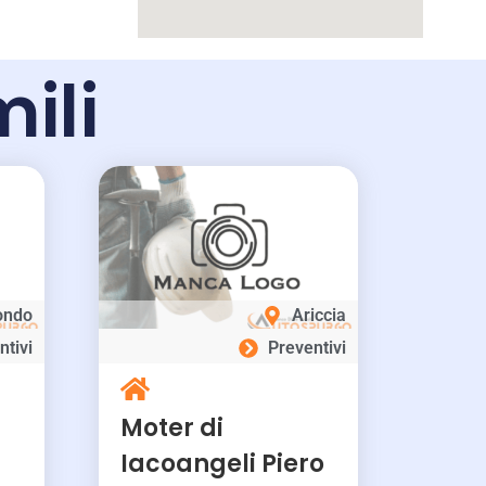
mili
ondo
Ariccia
ntivi
Preventivi
Moter di
Iacoangeli Piero