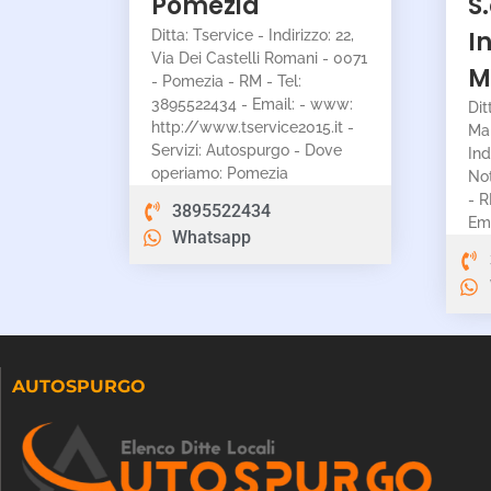
Pomezia
S
I
Ditta: Tservice - Indirizzo: 22,
Via Dei Castelli Romani - 0071
M
- Pomezia - RM - Tel:
3895522434 - Email: - www:
Dit
http://www.tservice2015.it -
Mar
Servizi: Autospurgo - Dove
Ind
operiamo: Pomezia
No
- R
3895522434
Ema
Whatsapp
AUTOSPURGO