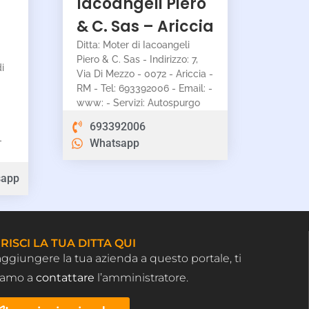
Iacoangeli Piero
–
& C. Sas – Ariccia
Ditta: Moter di Iacoangeli
Piero & C. Sas - Indirizzo: 7,
i
Via Di Mezzo - 0072 - Ariccia -
RM - Tel: 693392006 - Email: -
www: - Servizi: Autospurgo
693392006
-
Whatsapp
sapp
RISCI LA TUA DITTA QUI
aggiungere la tua azienda a questo portale, ti
tiamo a
contattare
l’amministratore.