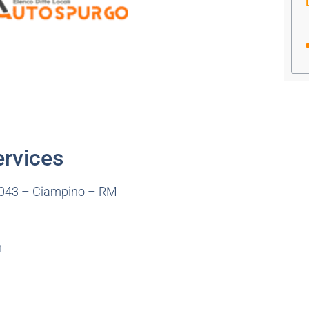
ervices
0043 – Ciampino – RM
m