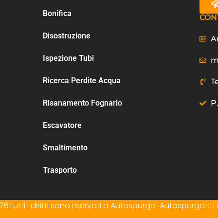
Bonifica
CON
Disostruzione
A
Ispezione Tubi
m
Ricerca Perdite Acqua
T
Risanamento Fognario
P
Escavatore
Smaltimento
Trasporto
6Tutti i diritti sono riservati a Autospurgo-Autospurgo.it | I