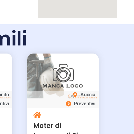
mili
ondo
Ariccia
ntivi
Preventivi
Moter di