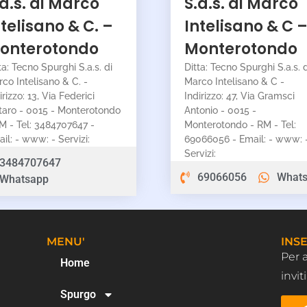
.a.s. di Marco
S.a.s. di Marco
ntelisano & C. –
Intelisano & C 
onterotondo
Monterotondo
ta: Tecno Spurghi S.a.s. di
Ditta: Tecno Spurghi S.a.s. d
co Intelisano & C. -
Marco Intelisano & C -
irizzo: 13, Via Federici
Indirizzo: 47, Via Gramsci
taro - 0015 - Monterotondo
Antonio - 0015 -
M - Tel: 3484707647 -
Monterotondo - RM - Tel:
il: - www: - Servizi:
69066056 - Email: - www: 
Servizi:
3484707647
69066056
What
Whatsapp
MENU'
INSE
Per 
Home
invi
Spurgo