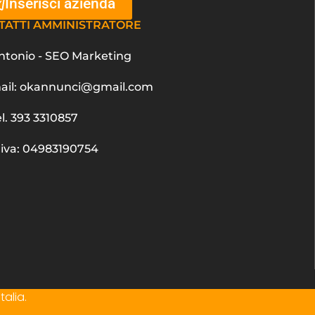
Inserisci azienda
TATTI AMMINISTRATORE
ntonio - SEO Marketing
ail: okannunci@gmail.com
el. 393 3310857
.iva: 04983190754
talia.