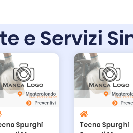
te e Servizi Si
Monterotondo
Monterot
Preventivi
Preve
ecno Spurghi
Tecno Spurghi