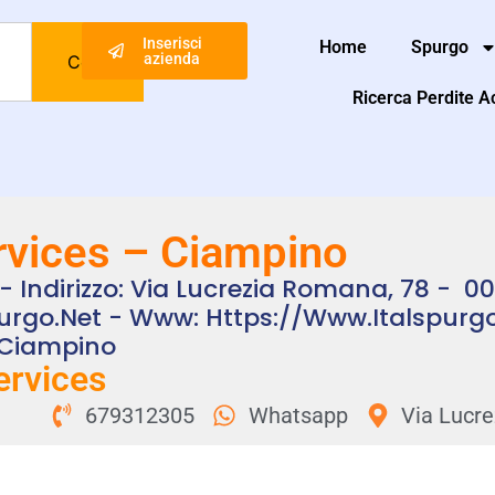
Inserisci
Home
Spurgo
azienda
Cerca
Ricerca Perdite 
ervices – Ciampino
s - Indirizzo: Via Lucrezia Romana, 78 - 0
purgo.net - Www: Https://www.italspurg
 Ciampino
ervices
679312305
Whatsapp
Via Lucre