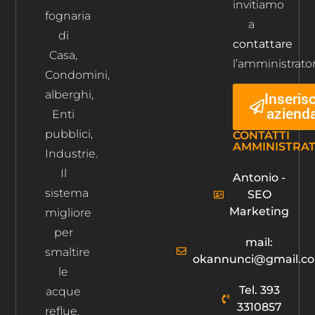
invitiamo
fognaria
a
di
contattare
Casa,
l’amministrator
Condomini,
alberghi,
Inserisc
aziend
Enti
pubblici,
CONTATTI
AMMINISTRA
Industrie.
Il
Antonio -
sistema
SEO
Marketing
migliore
per
mail:
smaltire
okannunci@gmail.c
le
Tel. 393
acque
3310857
reflue.