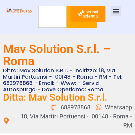
Inserisci
azienda
Cerca
Ispezione Tubi
Ricerca Perdite Acqua
Risanamento Fognario
Mav Solution S.r.l. –
Roma
Ditta: Mav Solution S.r.l. - Indirizzo: 18, Via
Martiri Portuensi - 00148 - Roma - RM - Tel:
683978868 - Email: - Www: - Servizi:
Autospurgo - Dove Operiamo: Roma
Ditta: Mav Solution S.r.l.
683978868
Whatsapp
18, Via Martiri Portuensi - 00148 - Roma -
RM