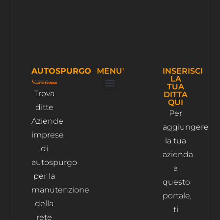
AUTOSPURGO
MENU'
INSERISCI
LA
TUA
Trova
DITTA
Ispezione Tubi
Ricerca Perdite Acqua
Risanamento Fognario
QUI
ditte
Per
Aziende
aggiungere
imprese
la tua
di
azienda
autospurgo
a
per la
questo
manutenzione
portale,
della
ti
rete