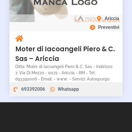
Ariccia
Preventivi
Moter di Iacoangeli Piero & C.
Sas – Ariccia
Ditta: Moter di Iacoangeli Piero & C. Sas - Indirizzo:
7, Via Di Mezzo - 0072 - Ariccia - RM - Tel:
693392006 - Email: - www: - Servizi: Autospurgo
693392006
Whatsapp