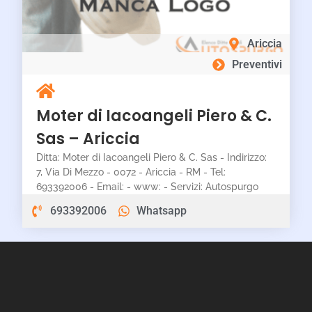
Ariccia
Preventivi
Moter di Iacoangeli Piero & C.
Sas – Ariccia
Ditta: Moter di Iacoangeli Piero & C. Sas - Indirizzo:
7, Via Di Mezzo - 0072 - Ariccia - RM - Tel:
693392006 - Email: - www: - Servizi: Autospurgo
693392006
Whatsapp