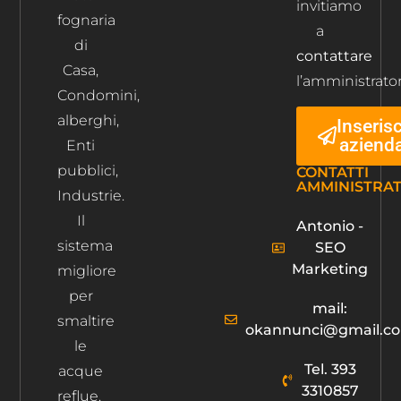
invitiamo
fognaria
a
di
contattare
Casa,
l’amministrator
Condomini,
alberghi,
Inserisc
aziend
Enti
pubblici,
CONTATTI
AMMINISTRA
Industrie.
Il
Antonio -
sistema
SEO
Marketing
migliore
per
mail:
smaltire
okannunci@gmail.c
le
Tel. 393
acque
3310857
reflue.