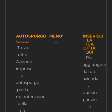
AUTOSPURGO
MENU'
INSERISCI
LA
TUA
Trova
DITTA
Ispezione Tubi
Ricerca Perdite Acqua
Risanamento Fognario
QUI
ditte
Per
Aziende
aggiungere
imprese
la tua
di
azienda
autospurgo
a
per la
questo
manutenzione
portale,
della
ti
rete