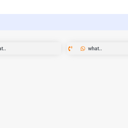
t..
what..