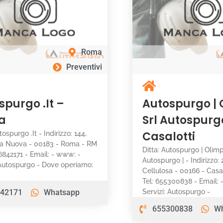
Roma
Preventivi
spurgo .It –
Autospurgo |
a
Srl Autospurgo
Casalotti
tospurgo .It - Indirizzo: 144,
ia Nuova - 00183 - Roma - RM
Ditta: Autospurgo | Olim
96842171 - Email: - www: -
Autospurgo | - Indirizzo: 
 Autospurgo - Dove operiamo:
Cellulosa - 00166 - Casal
Tel: 655300838 - Email:
42171
Whatsapp
Servizi: Autospurgo -
655300838
W