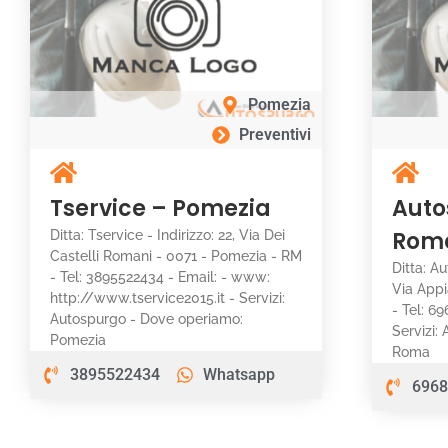
Pomezia
Preventivi
Tservice – Pomezia
Auto
Rom
Ditta: Tservice - Indirizzo: 22, Via Dei
Castelli Romani - 0071 - Pomezia - RM
Ditta: Au
- Tel: 3895522434 - Email: - www:
Via App
http://www.tservice2015.it - Servizi:
- Tel: 6
Autospurgo - Dove operiamo:
Servizi:
Pomezia
Roma
3895522434
Whatsapp
6968