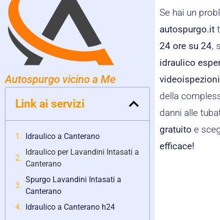
Se hai un pro
autospurgo.it
t
24 ore su 24
, 
idraulico espe
Autospurgo vicino a Me
videoispezion
della compless
Link ai servizi
danni alle tuba
gratuito
e scegl
Idraulico a Canterano
efficace!
Idraulico per Lavandini Intasati a
Canterano
Spurgo Lavandini Intasati a
Canterano
Idraulico a Canterano h24