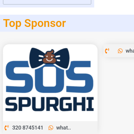
Top Sponsor
wha
320 8745141
what..