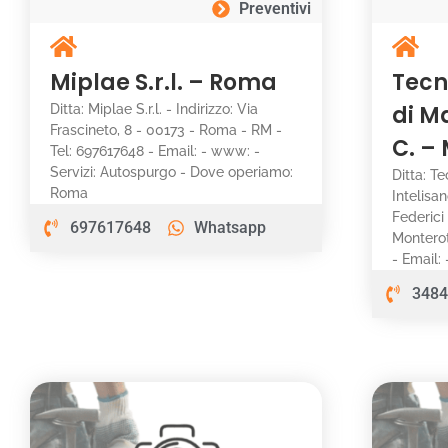
Preventivi
Miplae S.r.l. – Roma
Tecn
di M
Ditta: Miplae S.r.l. - Indirizzo: Via
Frascineto, 8 - 00173 - Roma - RM -
C. –
Tel: 697617648 - Email: - www: -
Servizi: Autospurgo - Dove operiamo:
Ditta: T
Roma
Intelisan
Federici
697617648
Whatsapp
Montero
- Email:
3484