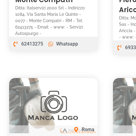
Aric
Ditta: Italservizi 2000 Srl - Indirizzo:
1084, Via Santa Maria Le Quinte -
Ditta: M
0077 - Monte Compatri - RM - Tel:
Sas - Ind
62413275 - Email: - www: - Servizi:
Ariccia 
Autospurgo -
- www: -
62413275
Whatsapp
6933
Roma