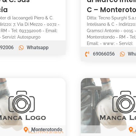
cia
C – Monterot
oter di Iacoangeli Piero & C.
Ditta: Tecno Spurghi S.a.
irizzo: 7, Via Di Mezzo - 0072 -
Intelisano & C - Indirizzo:
- RM - Tel: 693392006 - Email:
Gramsci Antonio - 0015 
 Servizi: Autospurgo
Monterotondo - RM - Tel
Email: - www: - Servizi:
92006
Whatsapp
69066056
Wh
Monterotondo