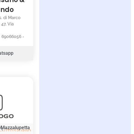
ondo
s. di Marco
 47, Via
-
: 69066056 -
atsapp
Mazzalupetta