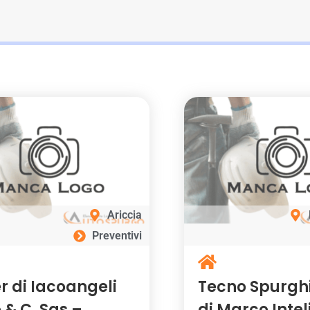
Ariccia
Preventivi
r di Iacoangeli
Tecno Spurghi 
 & C. Sas –
di Marco Inte