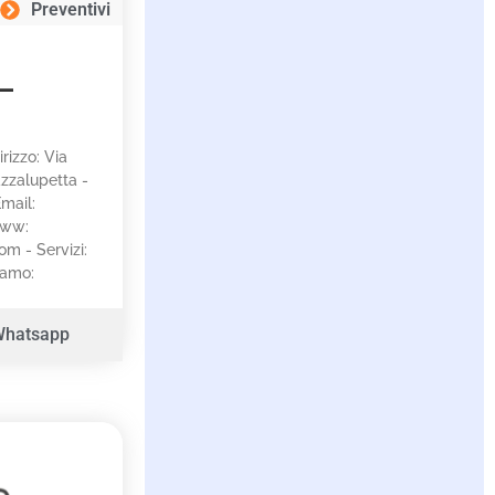
Preventivi
 –
irizzo: Via
zzalupetta -
mail:
www:
m - Servizi:
iamo:
Whatsapp