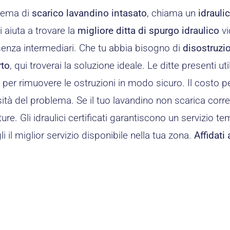
blema di
scarico lavandino intasato
, chiama un
idrauli
i aiuta a trovare la
migliore ditta di spurgo idraulico
vi
senza intermediari. Che tu abbia bisogno di
disostruzi
rto
, qui troverai la soluzione ideale. Le ditte presenti ut
i
per rimuovere le ostruzioni in modo sicuro. Il costo pe
ità del problema. Se il tuo lavandino non scarica corre
ture. Gli idraulici certificati garantiscono un servizio t
i il miglior servizio disponibile nella tua zona.
Affidati