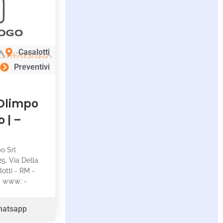
Casalotti
Preventivi
 Olimpo
 | –
po Srl
25, Via Della
otti - RM -
 - www: -
hatsapp