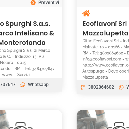
Preventivi
o Spurghi S.a.s.
Ecoflavoni Srl
arco Intelisano &
Mazzalupetta
 Monterotondo
Ditta: Ecoflavoni Srl - Ind
Malnate, 10 - 00166 - Ma
ecno Spurghi S.a.s. di Marco
RM - Tel: 3802864602 - E
o & C. - Indirizzo: 13, Via
info@ecoflavoni.com - 
 Notaro - 0015 -
http://www.ecoflavoni.co
tondo - RM - Tel: 3484707647
Autospurgo - Dove oper
 - www: - Servizi:
Mazzalupetta
707647
Whatsapp
3802864602