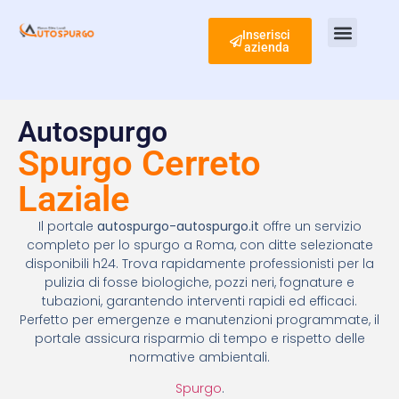
Inserisci
azienda
Ispezione Tubi
Ricerca Perdite Acqua
Risanamento Fognario
Autospurgo
Spurgo Cerreto
Laziale
Il portale
autospurgo-autospurgo.it
offre un servizio
completo per lo spurgo a Roma, con ditte selezionate
disponibili h24. Trova rapidamente professionisti per la
pulizia di fosse biologiche, pozzi neri, fognature e
tubazioni, garantendo interventi rapidi ed efficaci.
Perfetto per emergenze e manutenzioni programmate, il
portale assicura risparmio di tempo e rispetto delle
normative ambientali.
Spurgo
.