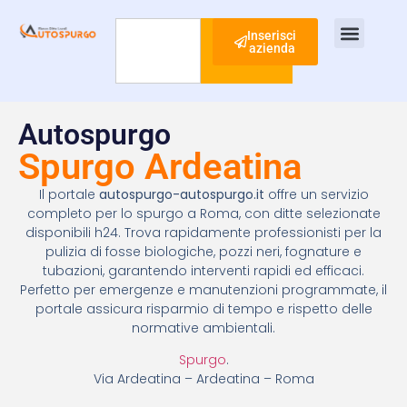
Inserisci
azienda
Cerca
Ispezione Tubi
Ricerca Perdite Acqua
Risanamento Fognario
Autospurgo
Spurgo Ardeatina
Il portale
autospurgo-autospurgo.it
offre un servizio
completo per lo spurgo a Roma, con ditte selezionate
disponibili h24. Trova rapidamente professionisti per la
pulizia di fosse biologiche, pozzi neri, fognature e
tubazioni, garantendo interventi rapidi ed efficaci.
Perfetto per emergenze e manutenzioni programmate, il
portale assicura risparmio di tempo e rispetto delle
normative ambientali.
Spurgo
.
Via Ardeatina – Ardeatina – Roma