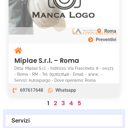
Roma
Preventivi
Miplae S.r.l. – Roma
Ditta: Miplae S.r.l. - Indirizzo: Via Frascineto, 8 - 00173
- Roma - RM - Tel: 697617648 - Email: - www: -
Servizi: Autospurgo - Dove operiamo: Roma
697617648
Whatsapp
1
2
3
4
5
Servizi