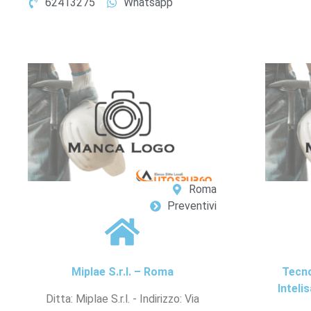
62413275
Whatsapp
Roma
Preventivi
Miplae S.r.l. – Roma
Tecno
Inteli
Ditta: Miplae S.r.l. - Indirizzo: Via