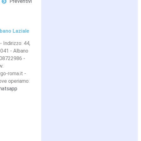
Preventivi
lbano Laziale
- Indirizzo: 44,
 0041 - Albano
3408722986 -
w:
go-roma.it -
Dove operiamo:
hatsapp