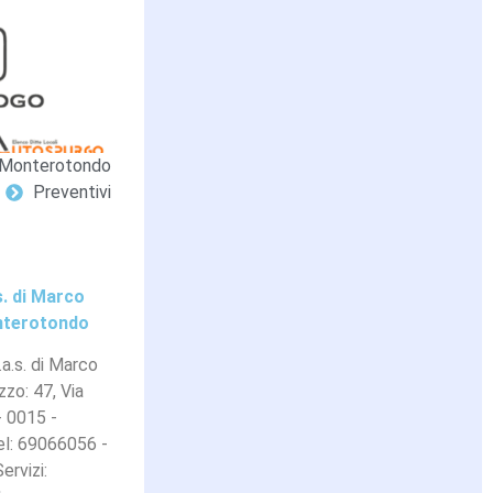
Monterotondo
Preventivi
. di Marco
onterotondo
a.s. di Marco
zzo: 47, Via
- 0015 -
l: 69066056 -
ervizi: