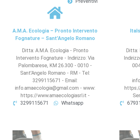
Preventivi
A.M.A. Ecologia – Pronto Intervento
Ital
Fognature – Sant’Angelo Romano
Ditta: A.M.A. Ecologia - Pronto
Ditta:
Intervento Fognature - Indirizzo: Via
Indiriz
Palombarese, KM 26.300 - 0010 -
004
Sant'Angelo Romano - RM - Tel:
3299115671 - Email:
inf
info.amaecologia@gmail.com - www:
https:
https://www.amaecologiasrl.it -
Ser
3299115671
Whatsapp
6793