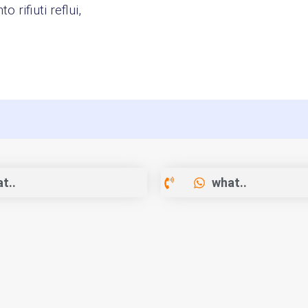
 rifiuti reflui,
t..
what..