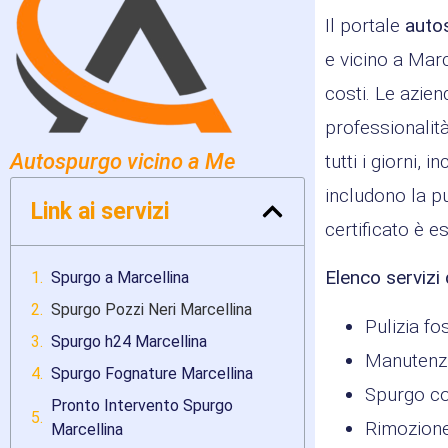
Il portale
auto
e vicino a Marc
costi. Le azie
professionalità
Autospurgo vicino a Me
tutti i giorni,
includono la pu
Link ai servizi
certificato è e
Elenco servizi 
Spurgo a Marcellina
Spurgo Pozzi Neri Marcellina
Pulizia fo
Spurgo h24 Marcellina
Manutenzi
Spurgo Fognature Marcellina
Spurgo co
Pronto Intervento Spurgo
Rimozione
Marcellina