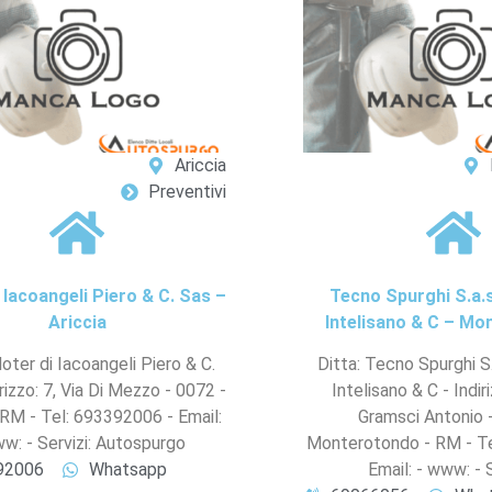
Ariccia
Preventivi
 Iacoangeli Piero & C. Sas –
Tecno Spurghi S.a.s
Ariccia
Intelisano & C – M
oter di Iacoangeli Piero & C.
Ditta: Tecno Spurghi S.
irizzo: 7, Via Di Mezzo - 0072 -
Intelisano & C - Indiri
- RM - Tel: 693392006 - Email:
Gramsci Antonio 
w: - Servizi: Autospurgo
Monterotondo - RM - Te
92006
Whatsapp
Email: - www: - S