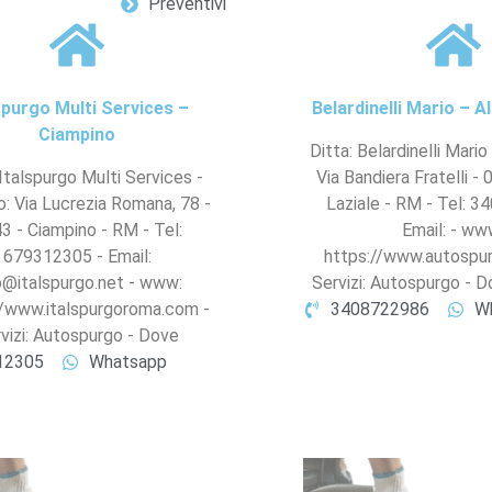
Preventivi
spurgo Multi Services –
Belardinelli Mario – A
Ciampino
Ditta: Belardinelli Mario 
 Italspurgo Multi Services -
Via Bandiera Fratelli -
zo: Via Lucrezia Romana, 78 -
Laziale - RM - Tel: 
3 - Ciampino - RM - Tel:
Email: - ww
679312305 - Email:
https://www.autospur
o@italspurgo.net - www:
Servizi: Autospurgo - 
//www.italspurgoroma.com -
3408722986
W
vizi: Autospurgo - Dove
12305
Whatsapp