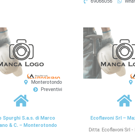
69066056
Wha
Monterotondo
Preventivi
 Spurghi S.a.s. di Marco
Ecoflavoni Srl – Ma
sano & C. – Monterotondo
Ditta: Ecoflavoni Srl - 