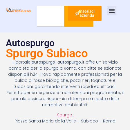
Inserisci
azienda
Cerca
Ispezione Tubi
Ricerca Perdite Acqua
Risanamento Fognario
Autospurgo
Spurgo Subiaco
Il portale
autospurgo-autospurgo.it
offre un servizio
completo per lo spurgo a Roma, con ditte selezionate
disponibili h24. Trova rapidamente professionisti per la
pulizia di fosse biologiche, pozzi neri, fognature e
tubazioni, garantendo interventi rapidi ed efficaci.
Perfetto per emergenze e manutenzioni programmate, il
portale assicura risparmio di tempo e rispetto delle
normative ambientali.
Spurgo
.
Piazza Santa Maria della Valle – Subiaco – Roma