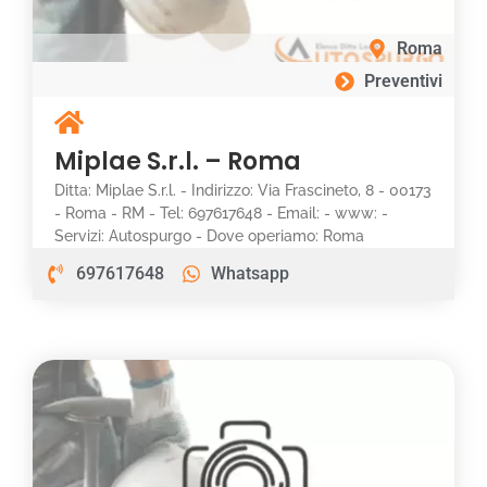
Roma
Preventivi
Miplae S.r.l. – Roma
Ditta: Miplae S.r.l. - Indirizzo: Via Frascineto, 8 - 00173
- Roma - RM - Tel: 697617648 - Email: - www: -
Servizi: Autospurgo - Dove operiamo: Roma
697617648
Whatsapp