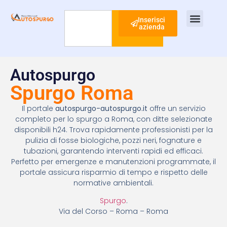
Inserisci
azienda
Cerca
Ispezione Tubi
Ricerca Perdite Acqua
Risanamento Fognario
Autospurgo
Spurgo Roma
Il portale
autospurgo-autospurgo.it
offre un servizio
completo per lo spurgo a Roma, con ditte selezionate
disponibili h24. Trova rapidamente professionisti per la
pulizia di fosse biologiche, pozzi neri, fognature e
tubazioni, garantendo interventi rapidi ed efficaci.
Perfetto per emergenze e manutenzioni programmate, il
portale assicura risparmio di tempo e rispetto delle
normative ambientali.
Spurgo
.
Via del Corso – Roma – Roma