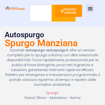
Inserisci
azienda
Cerca
Ispezione Tubi
Ricerca Perdite Acqua
Risanamento Fognario
Autospurgo
Spurgo Manziana
Il portale
autospurgo-autospurgo.it
offre un servizio
completo per lo spurgo a Roma, con ditte selezionate
disponibili h24. Trova rapidamente professionisti per la
pulizia di fosse biologiche, pozzi neri, fognature e
tubazioni, garantendo interventi rapidi ed efficaci.
Perfetto per emergenze e manutenzioni programmate, il
portale assicura risparmio di tempo e rispetto delle
normative ambientali.
Spurgo
.
Piazza Tittoni – Manziana – Roma