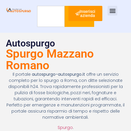
Inserisci
azienda
Cerca
Ispezione Tubi
Ricerca Perdite Acqua
Risanamento Fognario
Autospurgo
Spurgo Mazzano
Romano
Il portale
autospurgo-autospurgo.it
offre un servizio
completo per lo spurgo a Roma, con ditte selezionate
disponibili h24. Trova rapidamente professionisti per la
pulizia di fosse biologiche, pozzi neri, fognature e
tubazioni, garantendo interventi rapidi ed efficaci.
Perfetto per emergenze e manutenzioni programmate, il
portale assicura risparmio di tempo e rispetto delle
normative ambientali.
Spurgo
.