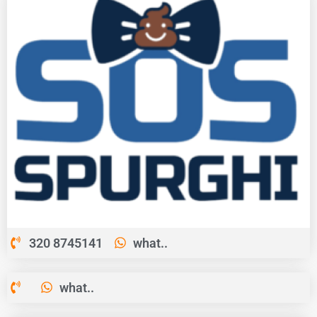
320 8745141
what..
what..