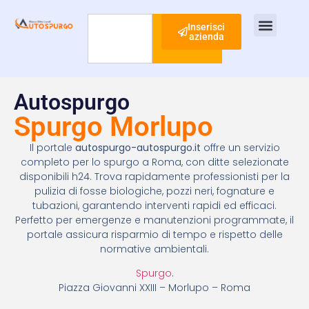
Inserisci
azienda
Cerca
Ispezione Tubi
Ricerca Perdite Acqua
Risanamento Fognario
Autospurgo
Spurgo Morlupo
Il portale
autospurgo-autospurgo.it
offre un servizio
completo per lo spurgo a Roma, con ditte selezionate
disponibili h24. Trova rapidamente professionisti per la
pulizia di fosse biologiche, pozzi neri, fognature e
tubazioni, garantendo interventi rapidi ed efficaci.
Perfetto per emergenze e manutenzioni programmate, il
portale assicura risparmio di tempo e rispetto delle
normative ambientali.
Spurgo
.
Piazza Giovanni XXIII – Morlupo – Roma