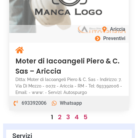
Ariccia
Preventivi
Moter di Iacoangeli Piero & C.
Sas – Ariccia
Ditta: Moter di Iacoangeli Piero & C. Sas - Indirizzo: 7,
Via Di Mezzo - 0072 - Ariccia - RM - Tel: 693392006 -
Email: - www: - Servizi: Autospurgo
693392006
Whatsapp
1
2
3
4
5
Servizi