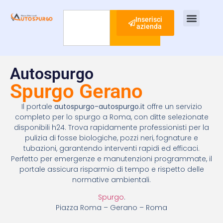
Inserisci
azienda
Cerca
Ispezione Tubi
Ricerca Perdite Acqua
Risanamento Fognario
Autospurgo
Spurgo Gerano
Il portale
autospurgo-autospurgo.it
offre un servizio
completo per lo spurgo a Roma, con ditte selezionate
disponibili h24. Trova rapidamente professionisti per la
pulizia di fosse biologiche, pozzi neri, fognature e
tubazioni, garantendo interventi rapidi ed efficaci.
Perfetto per emergenze e manutenzioni programmate, il
portale assicura risparmio di tempo e rispetto delle
normative ambientali.
Spurgo
.
Piazza Roma – Gerano – Roma