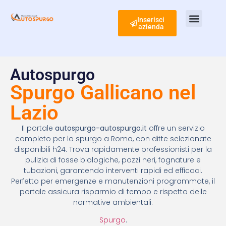
Inserisci
azienda
Ispezione Tubi
Ricerca Perdite Acqua
Risanamento Fognario
Autospurgo
Spurgo Gallicano nel
Lazio
Il portale
autospurgo-autospurgo.it
offre un servizio
completo per lo spurgo a Roma, con ditte selezionate
disponibili h24. Trova rapidamente professionisti per la
pulizia di fosse biologiche, pozzi neri, fognature e
tubazioni, garantendo interventi rapidi ed efficaci.
Perfetto per emergenze e manutenzioni programmate, il
portale assicura risparmio di tempo e rispetto delle
normative ambientali.
Spurgo
.