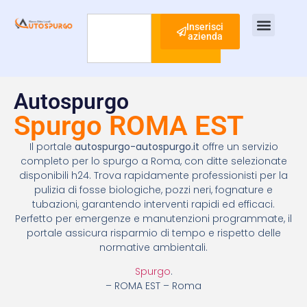
Inserisci
azienda
Cerca
Ispezione Tubi
Ricerca Perdite Acqua
Risanamento Fognario
Autospurgo
Spurgo ROMA EST
Il portale
autospurgo-autospurgo.it
offre un servizio
completo per lo spurgo a Roma, con ditte selezionate
disponibili h24. Trova rapidamente professionisti per la
pulizia di fosse biologiche, pozzi neri, fognature e
tubazioni, garantendo interventi rapidi ed efficaci.
Perfetto per emergenze e manutenzioni programmate, il
portale assicura risparmio di tempo e rispetto delle
normative ambientali.
Spurgo
.
– ROMA EST – Roma