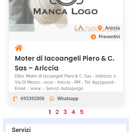
Ariccia
Preventivi
Moter di Iacoangeli Piero & C.
Sas – Ariccia
Ditta: Moter di Iacoangeli Piero & C. Sas - Indirizzo: 7,
Via Di Mezzo - 0072 - Ariccia - RM - Tel: 693392006 -
Email: - www: - Servizi: Autospurgo
693392006
Whatsapp
1
2
3
4
5
Servizi