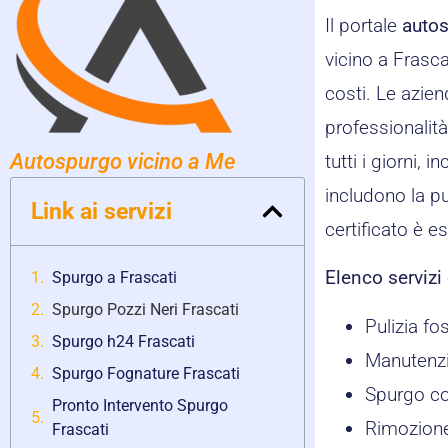
Il portale
autos
vicino a Frasca
costi. Le azie
professionalità 
Autospurgo vicino a Me
tutti i giorni,
includono la pu
Link ai servizi
certificato è e
Elenco servizi
Spurgo a Frascati
Spurgo Pozzi Neri Frascati
Pulizia fo
Spurgo h24 Frascati
Manutenzi
Spurgo Fognature Frascati
Spurgo co
Pronto Intervento Spurgo
Rimozione
Frascati