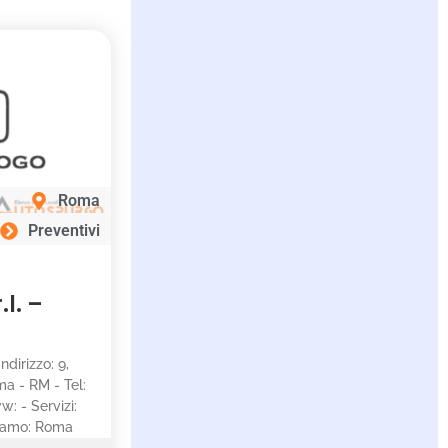
Roma
Preventivi
.l. –
Indirizzo: 9,
ma - RM - Tel:
: - Servizi:
riamo: Roma