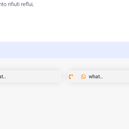
 rifiuti reflui,
t..
what..