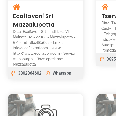
Ecoflavoni Srl –
Tser
Mazzalupetta
Ditta: Ts
Castelli
Ditta: Ecoflavoni Srl - Indirizzo: Via
- Tel: 3
Malnate, 10 - 00166 - Mazzalupetta -
http://w
RM - Tel: 3802864602 - Email:
Autospu
info@ecoflavoni.com - www:
Pomezi
http://www.ecoflavoni.com - Servizi:
Autospurgo - Dove operiamo:
3895
Mazzalupetta
3802864602
Whatsapp