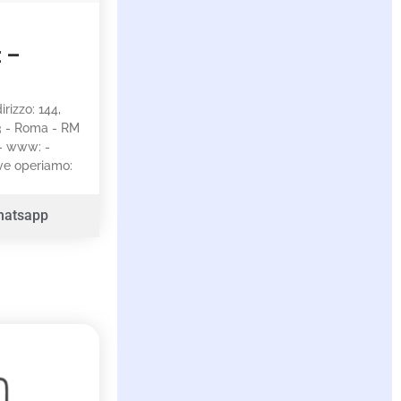
t –
irizzo: 144,
3 - Roma - RM
 - www: -
ove operiamo:
hatsapp