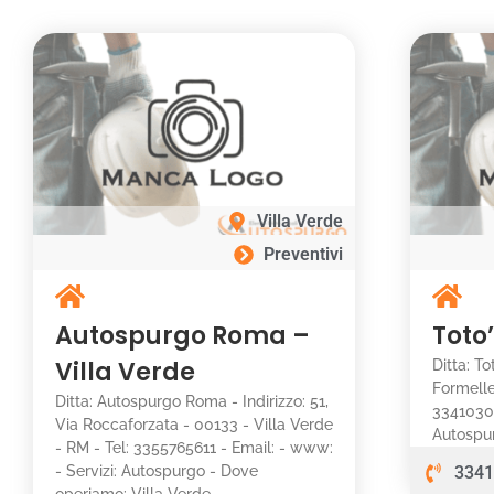
Villa Verde
Preventivi
Autospurgo Roma –
Toto
Villa Verde
Ditta: To
Formelle
Ditta: Autospurgo Roma - Indirizzo: 51,
33410305
Via Roccaforzata - 00133 - Villa Verde
Autospu
- RM - Tel: 3355765611 - Email: - www:
- Servizi: Autospurgo - Dove
3341
operiamo: Villa Verde