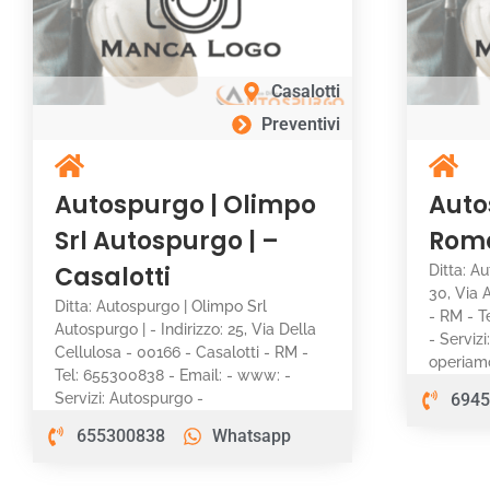
Casalotti
Preventivi
Autospurgo | Olimpo
Auto
Srl Autospurgo | –
Rom
Casalotti
Ditta: A
30, Via 
Ditta: Autospurgo | Olimpo Srl
- RM - T
Autospurgo | - Indirizzo: 25, Via Della
- Serviz
Cellulosa - 00166 - Casalotti - RM -
operiam
Tel: 655300838 - Email: - www: -
Servizi: Autospurgo -
6945
655300838
Whatsapp