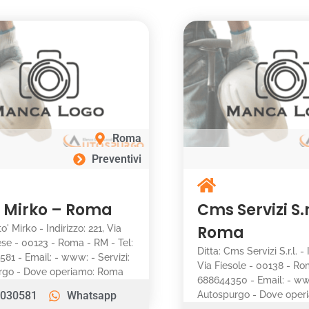
Roma
Preventivi
’ Mirko – Roma
Cms Servizi S.r
Roma
to' Mirko - Indirizzo: 221, Via
se - 00123 - Roma - RM - Tel:
Ditta: Cms Servizi S.r.l. - 
81 - Email: - www: - Servizi:
Via Fiesole - 00138 - Ro
rgo - Dove operiamo: Roma
688644350 - Email: - www
030581
Whatsapp
Autospurgo - Dove ope