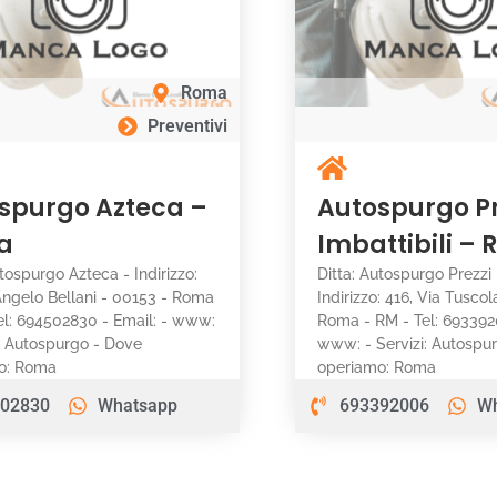
Roma
Preventivi
spurgo Azteca –
Autospurgo Pr
a
Imbattibili –
utospurgo Azteca - Indirizzo:
Ditta: Autospurgo Prezzi 
Angelo Bellani - 00153 - Roma
Indirizzo: 416, Via Tusco
el: 694502830 - Email: - www:
Roma - RM - Tel: 6933920
i: Autospurgo - Dove
www: - Servizi: Autospu
o: Roma
operiamo: Roma
02830
Whatsapp
693392006
W