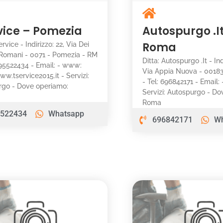
vice – Pomezia
Autospurgo .I
Roma
ervice - Indirizzo: 22, Via Dei
 Romani - 0071 - Pomezia - RM
Ditta: Autospurgo .It - Ind
895522434 - Email: - www:
Via Appia Nuova - 0018
ww.tservice2015.it - Servizi:
- Tel: 696842171 - Email:
rgo - Dove operiamo:
Servizi: Autospurgo - D
a
Roma
522434
Whatsapp
696842171
W