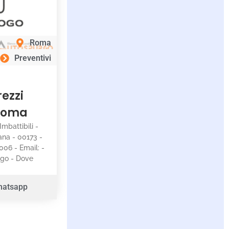
Roma
Preventivi
ezzi
 Roma
Imbattibili -
lana - 00173 -
06 - Email: -
rgo - Dove
hatsapp