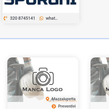
320 8745141
what..
Mazzalupetta
Preventivi