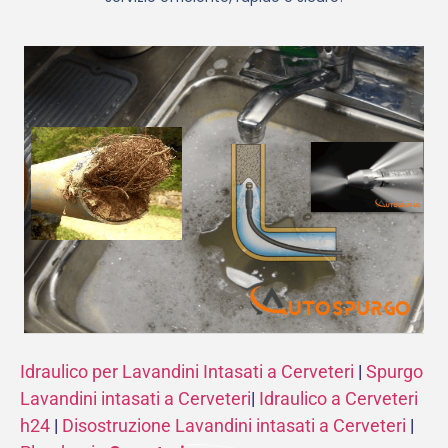
Idraulico per Lavandini Intasati a Cerveteri
|
Spurgo
Lavandini intasati a Cerveteri
|
Idraulico a Cerveteri
h24
|
Disostruzione Lavandini intasati a Cerveteri
|