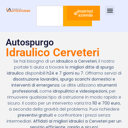
Inserisci
azienda
Cerca
Ispezione Tubi
Ricerca Perdite Acqua
Risanamento Fognario
Autospurgo
Idraulico Cerveteri
Se hai bisogno di un
idraulico a Cerveteri
, il nostro
portale ti aiuta a trovare le
migliori ditte di spurgo
idraulico
disponibili
h24 e 7 giorni su 7
. Offriamo servizi di
disostruzione lavandini, spurgo scarichi domestici e
interventi di emergenza
. Le ditte utilizzano
strumenti
professionali
, come
idropulitrici e videoispezioni
, per
rimuovere qualsiasi tipo di ostruzione in modo rapido e
sicuro. Il costo per un intervento varia tra
110 e 700 euro
,
a seconda della gravità del problema. Puoi richiedere
preventivi gratuiti
e confrontare i prezzi senza
intermediari.
Affidati ai migliori idraulici a Cerveteri per un
servizio efficiente, rapido e sicuro!