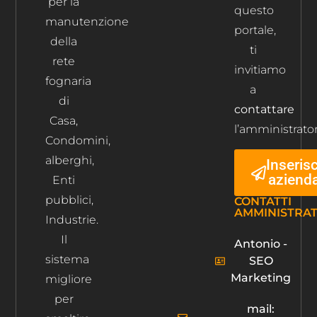
per la
questo
manutenzione
portale,
della
ti
rete
invitiamo
fognaria
a
di
contattare
Casa,
l’amministrator
Condomini,
alberghi,
Inserisc
aziend
Enti
pubblici,
CONTATTI
AMMINISTRA
Industrie.
Il
Antonio -
sistema
SEO
Marketing
migliore
per
mail: