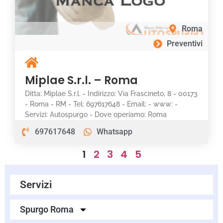
Roma
Preventivi
Miplae S.r.l. – Roma
Ditta: Miplae S.r.l. - Indirizzo: Via Frascineto, 8 - 00173
- Roma - RM - Tel: 697617648 - Email: - www: -
Servizi: Autospurgo - Dove operiamo: Roma
697617648
Whatsapp
1
2
3
4
5
Servizi
Spurgo Roma