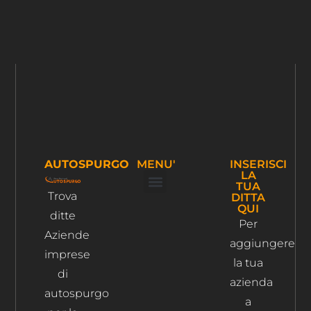
AUTOSPURGO
MENU'
INSERISCI
LA
TUA
Trova
DITTA
Ispezione Tubi
Ricerca Perdite Acqua
Risanamento Fognario
QUI
ditte
Per
Aziende
aggiungere
imprese
la tua
di
azienda
autospurgo
a