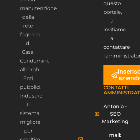
questo
manutenzione
portale,
della
ti
rete
invitiamo
fognaria
a
di
contattare
Casa,
l’amministrator
Condomini,
alberghi,
Inserisc
aziend
Enti
pubblici,
CONTATTI
AMMINISTRA
Industrie.
Il
Antonio -
sistema
SEO
Marketing
migliore
per
mail:
smaltire