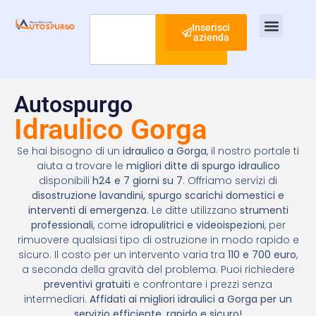
Inserisci
azienda
Cerca
Ispezione Tubi
Ricerca Perdite Acqua
Risanamento Fognario
Autospurgo
Idraulico Gorga
Se hai bisogno di un
idraulico a Gorga
, il nostro portale ti
aiuta a trovare le
migliori ditte di spurgo idraulico
disponibili
h24 e 7 giorni su 7
. Offriamo servizi di
disostruzione lavandini, spurgo scarichi domestici e
interventi di emergenza
. Le ditte utilizzano
strumenti
professionali
, come
idropulitrici e videoispezioni
, per
rimuovere qualsiasi tipo di ostruzione in modo rapido e
sicuro. Il costo per un intervento varia tra
110 e 700 euro
,
a seconda della gravità del problema. Puoi richiedere
preventivi gratuiti
e confrontare i prezzi senza
intermediari.
Affidati ai migliori idraulici a Gorga per un
servizio efficiente, rapido e sicuro!