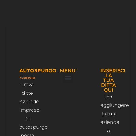
AUTOSPURGO
MENU'
INSERISCI
LA
TUA
Trova
DITTA
Ispezione Tubi
Ricerca Perdite Acqua
Risanamento Fognario
QUI
ditte
Per
Aziende
aggiungere
imprese
la tua
di
azienda
autospurgo
a
per la