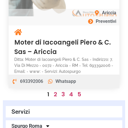
Ariccia
Preventivi
Moter di Iacoangeli Piero & C.
Sas – Ariccia
Ditta: Moter di Iacoangeli Piero & C. Sas - Indirizzo: 7,
Via Di Mezzo - 0072 - Ariccia - RM - Tel: 693392006 -
Email: - www: - Servizi: Autospurgo
693392006
Whatsapp
1
2
3
4
5
Servizi
Spurgo Roma