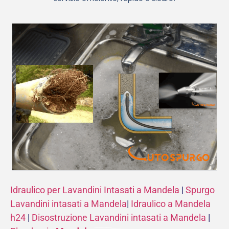
Idraulico per Lavandini Intasati a Mandela
|
Spurgo
Lavandini intasati a Mandela
|
Idraulico a Mandela
h24
|
Disostruzione Lavandini intasati a Mandela
|