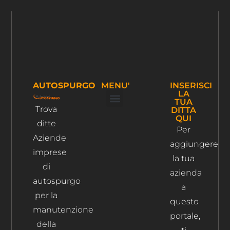
AUTOSPURGO
MENU'
INSERISCI
LA
TUA
Trova
DITTA
Ispezione Tubi
Ricerca Perdite Acqua
Risanamento Fognario
QUI
ditte
Per
Aziende
aggiungere
imprese
la tua
di
azienda
autospurgo
a
per la
questo
manutenzione
portale,
della