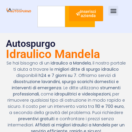
Inserisci
azienda
Cerca
Ispezione Tubi
Ricerca Perdite Acqua
Risanamento Fognario
Autospurgo
Idraulico Mandela
Se hai bisogno di un
idraulico a Mandela
, il nostro portale
ti aiuta a trovare le
migliori ditte di spurgo idraulico
disponibili
h24 e 7 giorni su 7
. Offriamo servizi di
disostruzione lavandini, spurgo scarichi domestici e
interventi di emergenza
. Le ditte utilizzano
strumenti
professionali
, come
idropulitrici e videoispezioni
, per
rimuovere qualsiasi tipo di ostruzione in modo rapido e
sicuro. Il costo per un intervento varia tra
110 e 700 euro
,
a seconda della gravità del problema. Puoi richiedere
preventivi gratuiti
e confrontare i prezzi senza
intermediari.
Affidati ai migliori idraulici a Mandela per un
servizio efficiente, rapido e sicuro!