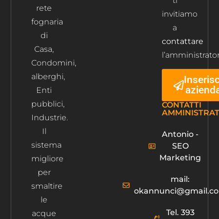
ti
rete
invitiamo
fognaria
a
di
contattare
Casa,
l’amministrator
Condomini,
alberghi,
Inserisc
aziend
Enti
pubblici,
CONTATTI
AMMINISTRA
Industrie.
Il
Antonio -
sistema
SEO
Marketing
migliore
per
mail:
smaltire
okannunci@gmail.c
le
Tel. 393
acque