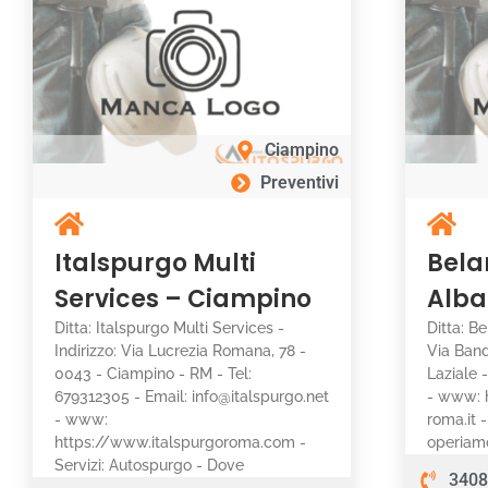
Ciampino
Preventivi
Italspurgo Multi
Bela
Services – Ciampino
Alba
Ditta: Italspurgo Multi Services -
Ditta: Be
Indirizzo: Via Lucrezia Romana, 78 -
Via Band
0043 - Ciampino - RM - Tel:
Laziale 
679312305 - Email: info@italspurgo.net
- www: 
- www:
roma.it 
https://www.italspurgoroma.com -
operiam
Servizi: Autospurgo - Dove
3408