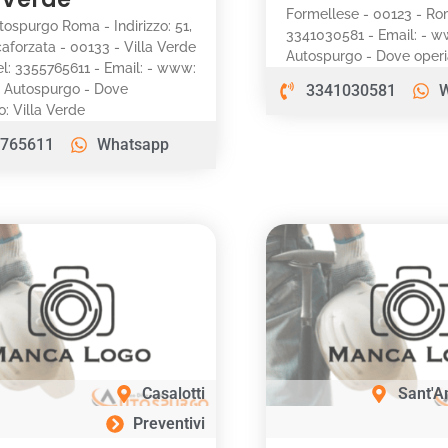
Formellese - 00123 - Rom
utospurgo Roma - Indirizzo: 51,
3341030581 - Email: - ww
aforzata - 00133 - Villa Verde
Autospurgo - Dove ope
el: 3355765611 - Email: - www:
i: Autospurgo - Dove
3341030581
: Villa Verde
765611
Whatsapp
Casalotti
Sant'A
Preventivi