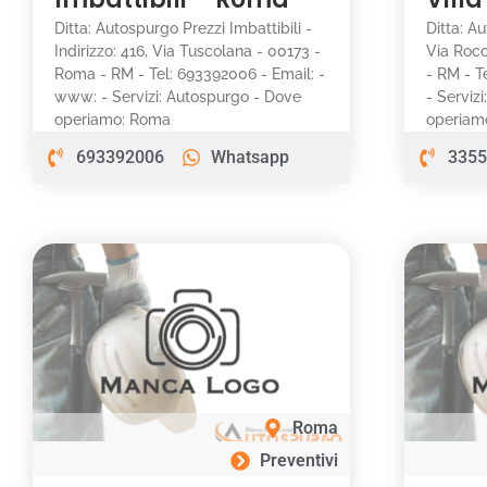
Ditta: Autospurgo Prezzi Imbattibili -
Ditta: A
Indirizzo: 416, Via Tuscolana - 00173 -
Via Rocc
Roma - RM - Tel: 693392006 - Email: -
- RM - T
www: - Servizi: Autospurgo - Dove
- Serviz
operiamo: Roma
operiamo
693392006
Whatsapp
3355
Roma
Preventivi