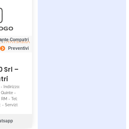
onte Compatri
Preventivi
0 Srl –
tri
 - Indirizzo:
 Quinte -
 RM - Tel:
- Servizi:
atsapp