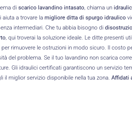
blema di
scarico lavandino intasato
, chiama un
idraul
i aiuta a trovare la
migliore ditta di spurgo idraulico
vi
senza intermediari. Che tu abbia bisogno di
disostruzi
rto
, qui troverai la soluzione ideale. Le ditte presenti ut
i
per rimuovere le ostruzioni in modo sicuro. Il costo pe
ità del problema. Se il tuo lavandino non scarica corre
ture. Gli idraulici certificati garantiscono un servizio t
i il miglior servizio disponibile nella tua zona.
Affidati