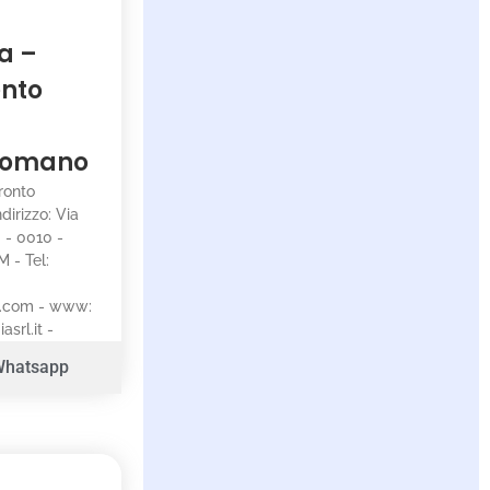
a –
ento
 Romano
Pronto
dirizzo: Via
 - 0010 -
 - Tel:
l.com - www:
srl.it -
Whatsapp