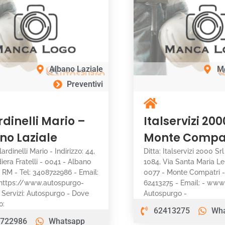
Albano Laziale
M
Preventivi
rdinelli Mario –
Italservizi 200
no Laziale
Monte Compa
lardinelli Mario - Indirizzo: 44,
Ditta: Italservizi 2000 Srl
iera Fratelli - 0041 - Albano
1084, Via Santa Maria Le
- RM - Tel: 3408722986 - Email:
0077 - Monte Compatri -
https://www.autospurgo-
62413275 - Email: - www: 
- Servizi: Autospurgo - Dove
Autospurgo -
o:
62413275
Wh
722986
Whatsapp