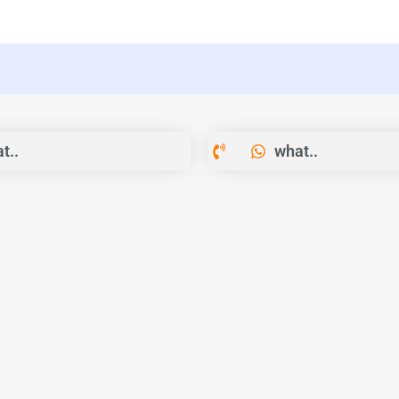
t..
what..