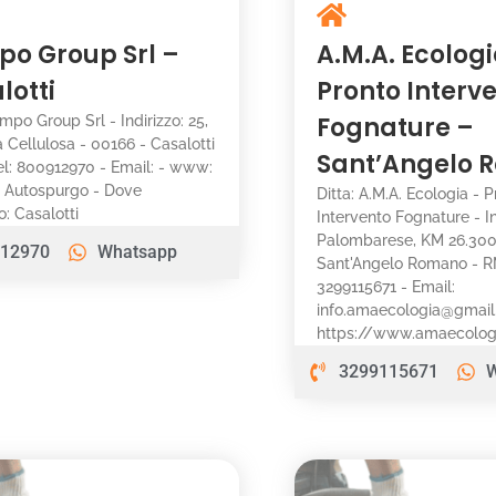
po Group Srl –
A.M.A. Ecologi
lotti
Pronto Interv
Fognature –
impo Group Srl - Indirizzo: 25,
a Cellulosa - 00166 - Casalotti
Sant’Angelo
el: 800912970 - Email: - www:
i: Autospurgo - Dove
Ditta: A.M.A. Ecologia - 
: Casalotti
Intervento Fognature - In
Palombarese, KM 26.300
12970
Whatsapp
Sant'Angelo Romano - RM
3299115671 - Email:
info.amaecologia@gmai
https://www.amaecologia
3299115671