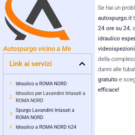
Se hai un pro
autospurgo.it
t
24 ore su 24
, 
idraulico espe
Autospurgo vicino a Me
videoispezion
della compless
Link ai servizi
danni alle tuba
gratuito
e scegl
Idraulico a ROMA NORD
efficace!
Idraulico per Lavandini Intasati a
ROMA NORD
Spurgo Lavandini Intasati a
ROMA NORD
Idraulico a ROMA NORD h24