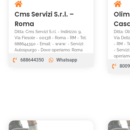
Cms Servizi S.r.l. –
Olim
Roma
Casa
Ditta: Cms Servizi S.r.l. - Indirizzo: 9,
Ditta: Ol
Via Fiesole - 00138 - Roma - RM - Tel:
Via Dell
688644350 - Email: - www: - Servizi:
- RM - T
Autospurgo - Dove operiamo: Roma
- Serviz
operiamo
688644350
Whatsapp
8009