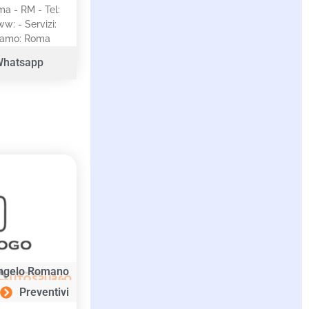
a - RM - Tel:
w: - Servizi:
riamo: Roma
Whatsapp
ngelo Romano
Preventivi