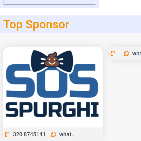
Top Sponsor
wha
320 8745141
what..