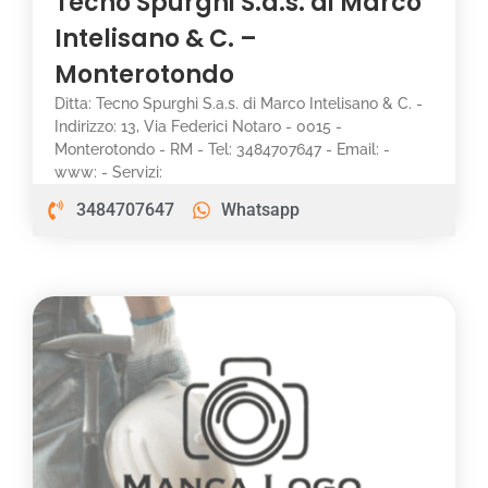
Tecno Spurghi S.a.s. di Marco
Intelisano & C. –
Monterotondo
Ditta: Tecno Spurghi S.a.s. di Marco Intelisano & C. -
Indirizzo: 13, Via Federici Notaro - 0015 -
Monterotondo - RM - Tel: 3484707647 - Email: -
www: - Servizi:
3484707647
Whatsapp