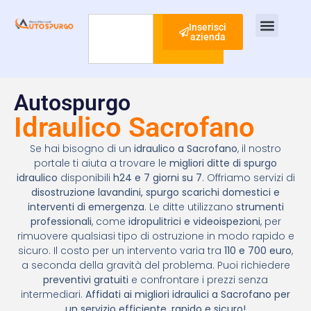
Inserisci
azienda
Cerca
Ispezione Tubi
Ricerca Perdite Acqua
Risanamento Fognario
Autospurgo
Idraulico Sacrofano
Se hai bisogno di un
idraulico a Sacrofano
, il nostro
portale ti aiuta a trovare le
migliori ditte di spurgo
idraulico
disponibili
h24 e 7 giorni su 7
. Offriamo servizi di
disostruzione lavandini, spurgo scarichi domestici e
interventi di emergenza
. Le ditte utilizzano
strumenti
professionali
, come
idropulitrici e videoispezioni
, per
rimuovere qualsiasi tipo di ostruzione in modo rapido e
sicuro. Il costo per un intervento varia tra
110 e 700 euro
,
a seconda della gravità del problema. Puoi richiedere
preventivi gratuiti
e confrontare i prezzi senza
intermediari.
Affidati ai migliori idraulici a Sacrofano per
un servizio efficiente, rapido e sicuro!