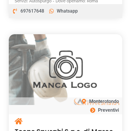
Servizi: Autospurgo - Dove operiamo: Roma
697617648
Whatsapp
Monterotondo
Preventivi