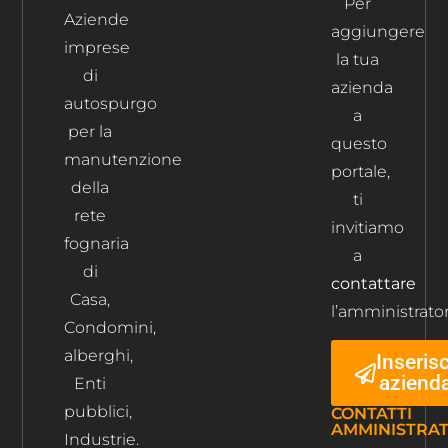
Per
Aziende
aggiungere
imprese
la tua
di
azienda
autospurgo
a
per la
questo
manutenzione
portale,
della
ti
rete
invitiamo
fognaria
a
di
contattare
Casa,
l’amministrator
Condomini,
alberghi,
Inserisc
aziend
Enti
pubblici,
CONTATTI
AMMINISTRA
Industrie.