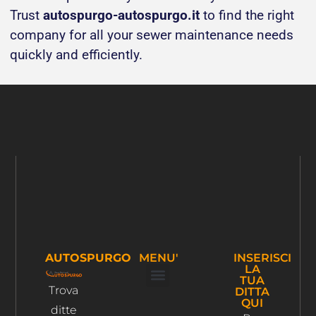
Trust
autospurgo-autospurgo.it
to find the right
company for all your sewer maintenance needs
quickly and efficiently.
AUTOSPURGO
MENU'
INSERISCI
LA
TUA
Trova
DITTA
Ispezione Tubi
Ricerca Perdite Acqua
Risanamento Fognario
QUI
ditte