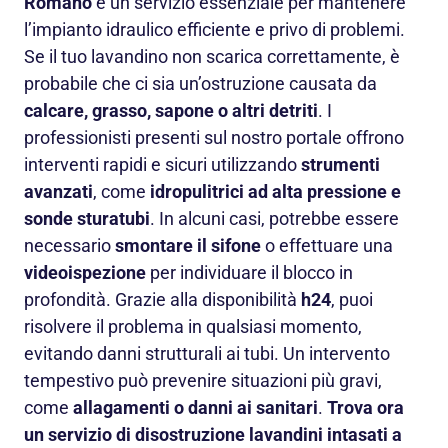
Romano
è un servizio essenziale per mantenere
l’impianto idraulico efficiente e privo di problemi.
Se il tuo lavandino non scarica correttamente, è
probabile che ci sia un’ostruzione causata da
calcare, grasso, sapone o altri detriti
. I
professionisti presenti sul nostro portale offrono
interventi rapidi e sicuri utilizzando
strumenti
avanzati
, come
idropulitrici ad alta pressione e
sonde sturatubi
. In alcuni casi, potrebbe essere
necessario
smontare il sifone
o effettuare una
videoispezione
per individuare il blocco in
profondità. Grazie alla disponibilità
h24
, puoi
risolvere il problema in qualsiasi momento,
evitando danni strutturali ai tubi. Un intervento
tempestivo può prevenire situazioni più gravi,
come
allagamenti o danni ai sanitari
.
Trova ora
un servizio di disostruzione lavandini intasati a