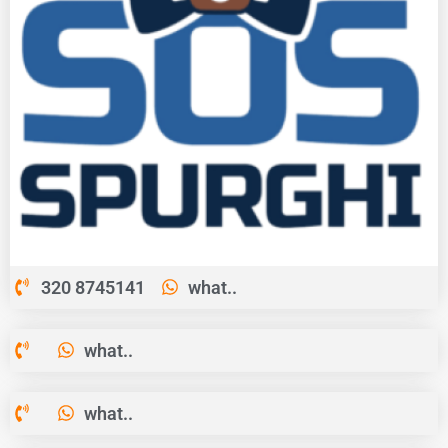
320 8745141
what..
what..
what..