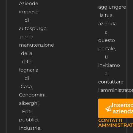
Aziende
aggiungere
imprese
la tua
di
azienda
autospurgo
a
per la
questo
manutenzione
portale,
della
ti
rete
invitiamo
fognaria
a
di
contattare
Casa,
l’amministrator
Condomini,
alberghi,
Inserisc
aziend
Enti
pubblici,
CONTATTI
AMMINISTRA
Industrie.