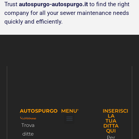
Trust
autospurgo-autospurgo.it
to find the right
company for all your sewer maintenance needs
quickly and efficiently.
AUTOSPURGO
MENU'
INSERISCI
LA
TUA
Trova
DITTA
Ispezione Tubi
Ricerca Perdite Acqua
Risanamento Fognario
QUI
ditte
Per