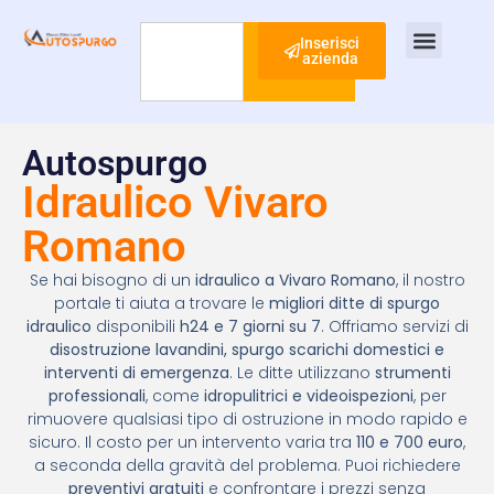
Inserisci
azienda
Cerca
Ispezione Tubi
Ricerca Perdite Acqua
Risanamento Fognario
Autospurgo
Idraulico Vivaro
Romano
Se hai bisogno di un
idraulico a Vivaro Romano
, il nostro
portale ti aiuta a trovare le
migliori ditte di spurgo
idraulico
disponibili
h24 e 7 giorni su 7
. Offriamo servizi di
disostruzione lavandini, spurgo scarichi domestici e
interventi di emergenza
. Le ditte utilizzano
strumenti
professionali
, come
idropulitrici e videoispezioni
, per
rimuovere qualsiasi tipo di ostruzione in modo rapido e
sicuro. Il costo per un intervento varia tra
110 e 700 euro
,
a seconda della gravità del problema. Puoi richiedere
preventivi gratuiti
e confrontare i prezzi senza