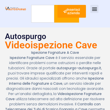
Inserisci
azienda
Cerca
Ispezione Tubi
Ricerca Perdite Acqua
Risanamento Fognario
Autospurgo
Videoispezione Cave
Ispezione Fognature A Cave
Ispezione Fognature Cave
è il servizio essenziale per
identificare problemi come ostruzioni o perdite nelle
tubazioni. Grazie al portale
autospurgo-autospurgo.it
,
puoi trovare imprese qualificate per interventi rapidi e
precisi. Gli idraulici specializzati offrono anche
Ispezione
Interna delle Fognature a Cave
, un servizio ideale per
diagnosticare danni nascosti con tecnologie avanzate.
Per un’analisi dettagliata, la
Videoispezione Fognature
Cave
utilizza telecamere ad alta definizione per risolvere
problemi senza demolizioni invasive. Il
Controllo con
Telecamere dei Tubi di Scarico Fognario a Cave
permette