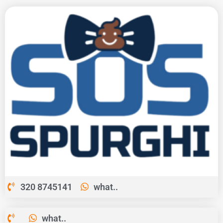
320 8745141
what..
what..