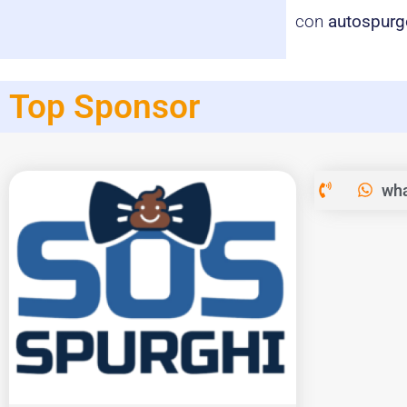
con
autospurg
Top Sponsor
wha