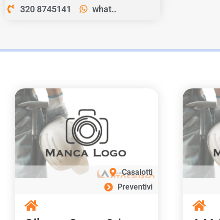
320 8745141
what..
Casalotti
Preventivi