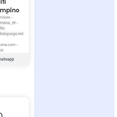
lti
ampino
rvices -
omana, 78 -
el:
italspurgo.net
roma.com -
ve
hatsapp