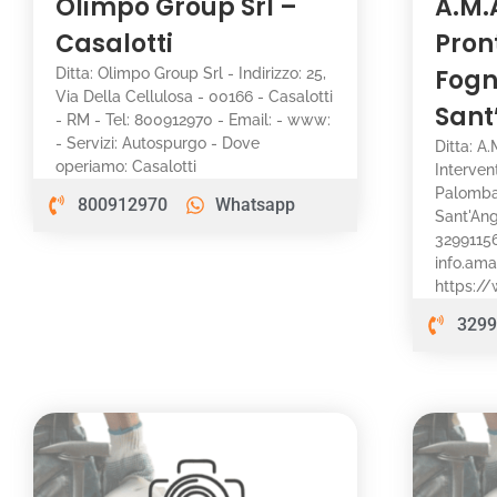
Olimpo Group Srl –
A.M.
Casalotti
Pron
Fogn
Ditta: Olimpo Group Srl - Indirizzo: 25,
Via Della Cellulosa - 00166 - Casalotti
Sant
- RM - Tel: 800912970 - Email: - www:
- Servizi: Autospurgo - Dove
Ditta: A
operiamo: Casalotti
Interven
Palomba
800912970
Whatsapp
Sant'Ang
32991156
info.am
https://
3299