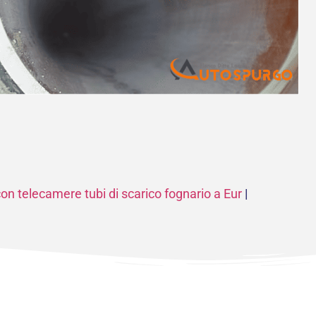
con telecamere tubi di scarico fognario a Eur
|