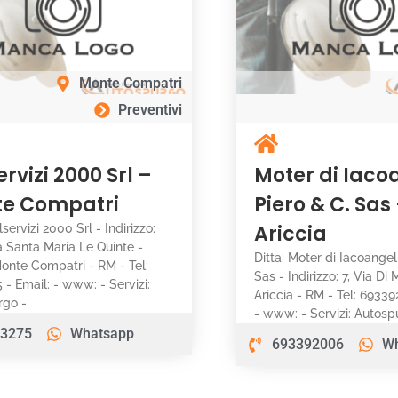
Monte Compatri
Preventivi
ervizi 2000 Srl –
Moter di Iaco
e Compatri
Piero & C. Sas
Ariccia
alservizi 2000 Srl - Indirizzo:
a Santa Maria Le Quinte -
Ditta: Moter di Iacoangel
onte Compatri - RM - Tel:
Sas - Indirizzo: 7, Via Di
 - Email: - www: - Servizi:
Ariccia - RM - Tel: 69339
rgo -
- www: - Servizi: Autos
3275
Whatsapp
693392006
W