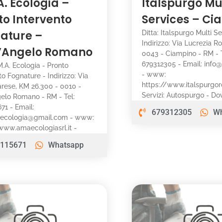
A. Ecologia –
Italspurgo Mu
to Intervento
Services – Ci
ature –
Ditta: Italspurgo Multi Se
Indirizzo: Via Lucrezia R
’Angelo Romano
0043 - Ciampino - RM - T
679312305 - Email: info@
.M.A. Ecologia - Pronto
- www:
to Fognature - Indirizzo: Via
https://www.italspurgo
rese, KM 26.300 - 0010 -
Servizi: Autospurgo - Do
elo Romano - RM - Tel:
71 - Email:
679312305
W
aecologia@gmail.com - www:
www.amaecologiasrl.it -
115671
Whatsapp