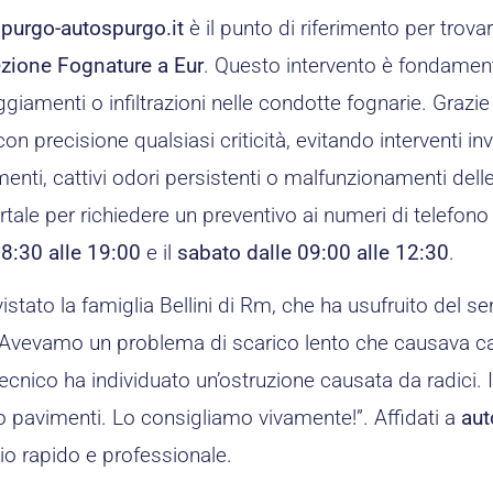
purgo-autospurgo.it
è il punto di riferimento per trova
ezione Fognature a Eur
. Questo intervento è fondament
giamenti o infiltrazioni nelle condotte fognarie. Grazie
on precisione qualsiasi criticità, evitando interventi inva
enti, cattivi odori persistenti o malfunzionamenti dell
rtale per richiedere un preventivo ai numeri di telefono 
08:30 alle 19:00
e il
sabato dalle 09:00 alle 12:30
.
stato la famiglia Bellini di Rm, che ha usufruito del se
Avevamo un problema di scarico lento che causava cattiv
tecnico ha individuato un’ostruzione causata da radici.
 pavimenti. Lo consigliamo vivamente!”. Affidati a
aut
io rapido e professionale.