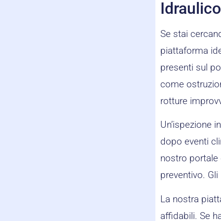
Idraulic
Se stai cercand
piattaforma ide
presenti sul p
come ostruzion
rotture improv
Un’ispezione in
dopo eventi cli
nostro portale è
preventivo. Gli
La nostra piatt
affidabili. Se 