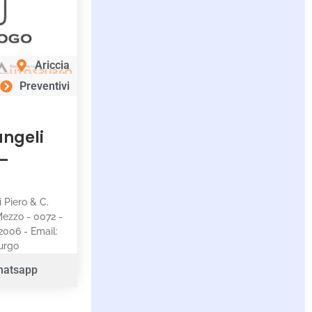
Ariccia
Preventivi
angeli
 –
i Piero & C.
 Mezzo - 0072 -
2006 - Email:
purgo
hatsapp