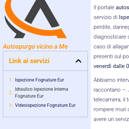
Il portale
autos
servizio di
Isp
perdite, danneg
diagnosticare c
Autospurgo vicino a Me
caso di allagam
presenti sul po
Link ai servizi
venerdì dalle 
Abbiamo intervi
Ispezione Fognature Eur
Idraulico Ispezione Interna
raccontano –. 
Fognature Eur
telecamera, il 
Videoispezione Fognature Eur
rompere muri o
avere un serviz