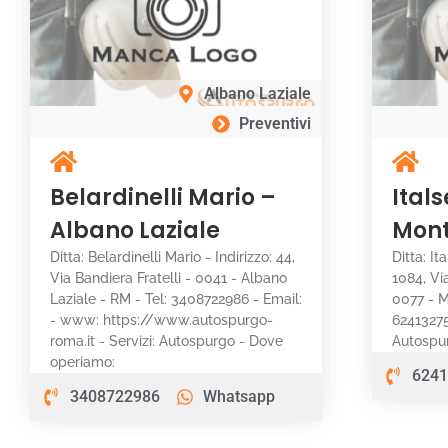
Albano Laziale
Preventivi
Belardinelli Mario –
Itals
Albano Laziale
Mont
Ditta: Belardinelli Mario - Indirizzo: 44,
Ditta: It
Via Bandiera Fratelli - 0041 - Albano
1084, Vi
Laziale - RM - Tel: 3408722986 - Email:
0077 - M
- www: https://www.autospurgo-
62413275
roma.it - Servizi: Autospurgo - Dove
Autospu
operiamo:
6241
3408722986
Whatsapp