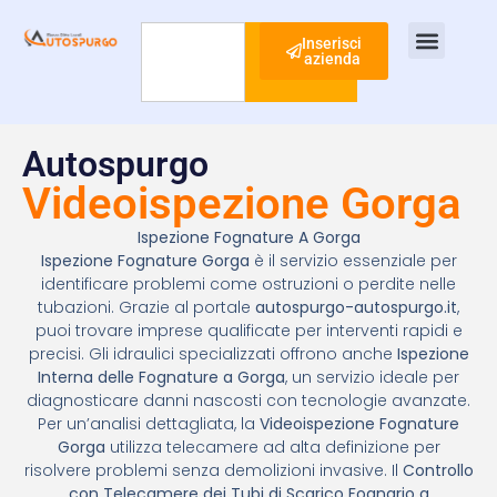
Inserisci
azienda
Cerca
Ispezione Tubi
Ricerca Perdite Acqua
Risanamento Fognario
Autospurgo
Videoispezione Gorga
Ispezione Fognature A Gorga
Ispezione Fognature Gorga
è il servizio essenziale per
identificare problemi come ostruzioni o perdite nelle
tubazioni. Grazie al portale
autospurgo-autospurgo.it
,
puoi trovare imprese qualificate per interventi rapidi e
precisi. Gli idraulici specializzati offrono anche
Ispezione
Interna delle Fognature a Gorga
, un servizio ideale per
diagnosticare danni nascosti con tecnologie avanzate.
Per un’analisi dettagliata, la
Videoispezione Fognature
Gorga
utilizza telecamere ad alta definizione per
risolvere problemi senza demolizioni invasive. Il
Controllo
con Telecamere dei Tubi di Scarico Fognario a