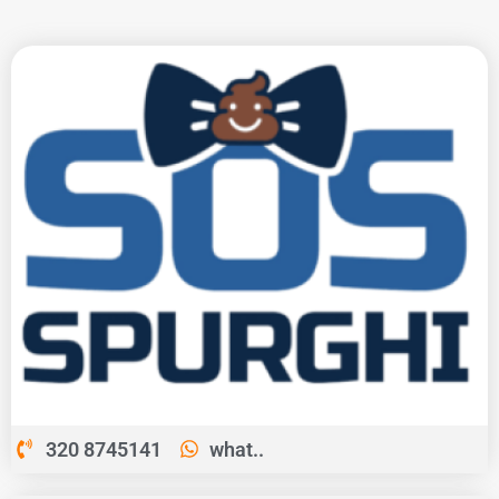
320 8745141
what..