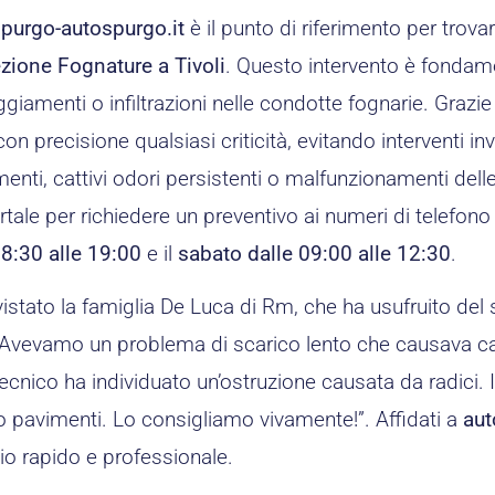
purgo-autospurgo.it
è il punto di riferimento per trova
zione Fognature a Tivoli
. Questo intervento è fondam
giamenti o infiltrazioni nelle condotte fognarie. Grazie
on precisione qualsiasi criticità, evitando interventi inva
enti, cattivi odori persistenti o malfunzionamenti dell
rtale per richiedere un preventivo ai numeri di telefono 
08:30 alle 19:00
e il
sabato dalle 09:00 alle 12:30
.
istato la famiglia De Luca di Rm, che ha usufruito del 
Avevamo un problema di scarico lento che causava cattiv
tecnico ha individuato un’ostruzione causata da radici.
 pavimenti. Lo consigliamo vivamente!”. Affidati a
aut
io rapido e professionale.