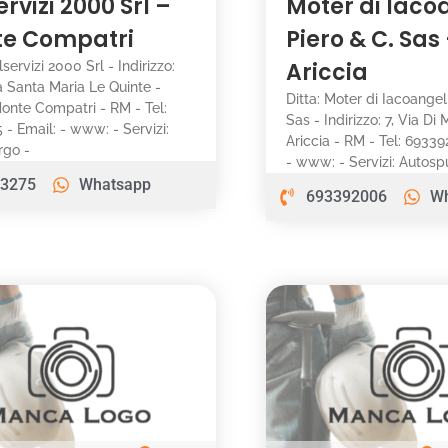
ervizi 2000 Srl –
Moter di Iaco
e Compatri
Piero & C. Sas
Ariccia
alservizi 2000 Srl - Indirizzo:
a Santa Maria Le Quinte -
Ditta: Moter di Iacoangel
onte Compatri - RM - Tel:
Sas - Indirizzo: 7, Via Di
 - Email: - www: - Servizi:
Ariccia - RM - Tel: 69339
rgo -
- www: - Servizi: Autos
3275
Whatsapp
693392006
W