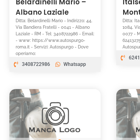
Belardinelli Mario –
Itals
Albano Laziale
Mont
Ditta: Belardinelli Mario - Indirizzo: 44,
Ditta: It
Via Bandiera Fratelli - 0041 - Albano
1084, Vi
Laziale - RM - Tel: 3408722986 - Email:
0077 - M
- www: https://www.autospurgo-
62413275
roma.it - Servizi: Autospurgo - Dove
Autospu
operiamo:
6241
3408722986
Whatsapp