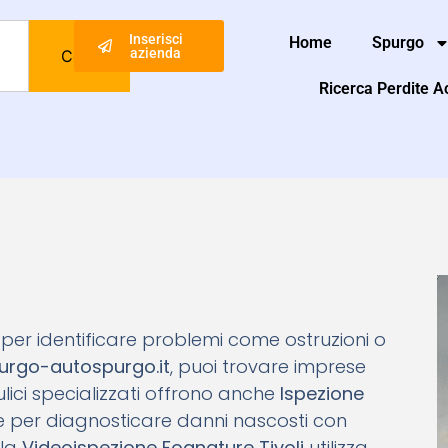
Inserisci
Home
Spurgo
azienda
Cerca
Ricerca Perdite 
le per identificare problemi come ostruzioni o
urgo-autospurgo.it
, puoi trovare imprese
raulici specializzati offrono anche
Ispezione
ale per diagnosticare danni nascosti con
 la
Videoispezione Fognature Tivoli
utilizza