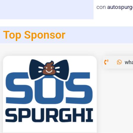
con
autospurg
Top Sponsor
wha