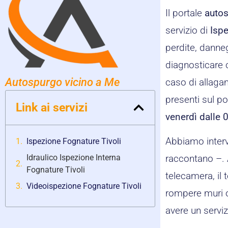
Il portale
autos
servizio di
Ispe
perdite, danneg
diagnosticare c
Autospurgo vicino a Me
caso di allagam
presenti sul po
Link ai servizi
venerdì dalle 
Abbiamo interv
Ispezione Fognature Tivoli
Idraulico Ispezione Interna
raccontano –. 
Fognature Tivoli
telecamera, il 
Videoispezione Fognature Tivoli
rompere muri o
avere un serviz