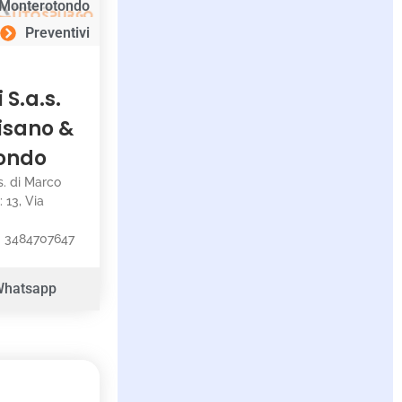
Monterotondo
Preventivi
S.a.s.
lisano &
tondo
s. di Marco
: 13, Via
: 3484707647
:
Whatsapp