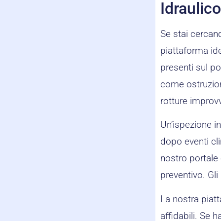
Idraulic
Se stai cercand
piattaforma ide
presenti sul p
come ostruzion
rotture improv
Un’ispezione in
dopo eventi cli
nostro portale è
preventivo. Gli
La nostra piatt
affidabili. Se 