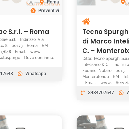
Roma
Preventivi
ae S.r.l. – Roma
Tecno Spurghi 
di Marco Inte
plae S.r.l. - Indirizzo: Via
to, 8 - 00173 - Roma - RM -
C. – Montero
617648 - Email: - www: -
 Autospurgo - Dove operiamo:
Ditta: Tecno Spurghi S.a.
Intelisano & C. - Indirizzo
Federici Notaro - 0015 -
17648
Whatsapp
Monterotondo - RM - Tel
- Email: - www: - Servizi
3484707647