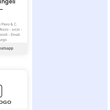
angeli
 –
i Piero & C.
 Mezzo - 0072 -
2006 - Email:
purgo
hatsapp