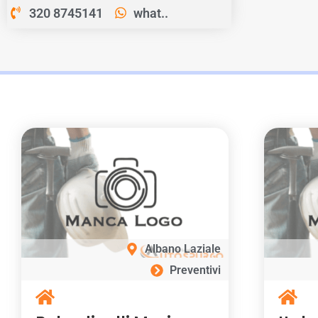
320 8745141
what..
Albano Laziale
Preventivi