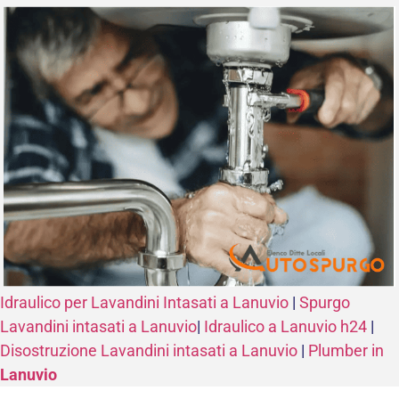
Idraulico per Lavandini Intasati a Lanuvio
|
Spurgo
Lavandini intasati a Lanuvio
|
Idraulico a Lanuvio h24
|
Disostruzione Lavandini intasati a Lanuvio
|
Plumber in
Lanuvio