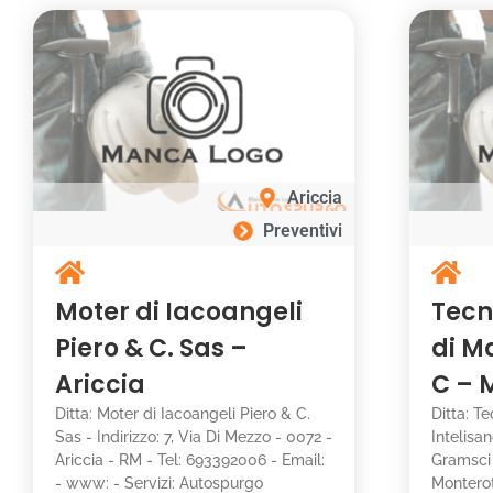
Ariccia
Preventivi
Moter di Iacoangeli
Tecn
Piero & C. Sas –
di M
Ariccia
C – 
Ditta: Moter di Iacoangeli Piero & C.
Ditta: T
Sas - Indirizzo: 7, Via Di Mezzo - 0072 -
Intelisan
Ariccia - RM - Tel: 693392006 - Email:
Gramsci 
- www: - Servizi: Autospurgo
Monterot