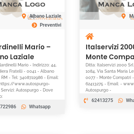
Albano Laziale
M
Preventivi
rdinelli Mario –
Italservizi 200
no Laziale
Monte Compa
lardinelli Mario - Indirizzo: 44,
Ditta: Italservizi 2000 Srl
iera Fratelli - 0041 - Albano
1084, Via Santa Maria Le
- RM - Tel: 3408722986 - Email:
0077 - Monte Compatri -
https://www.autospurgo-
62413275 - Email: - www: 
- Servizi: Autospurgo - Dove
Autospurgo -
o:
62413275
Wh
722986
Whatsapp