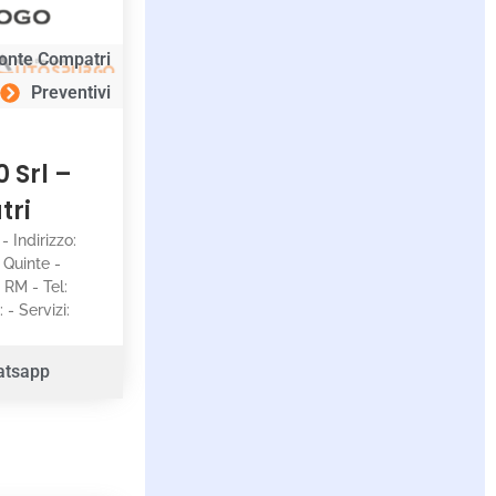
onte Compatri
Preventivi
0 Srl –
tri
 - Indirizzo:
 Quinte -
 RM - Tel:
- Servizi:
atsapp