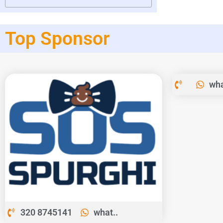
Top Sponsor
wha
320 8745141
what..