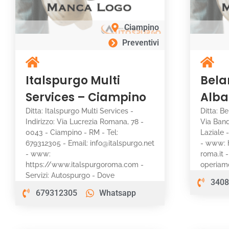
Ciampino
Preventivi
Italspurgo Multi
Bela
Services – Ciampino
Alba
Ditta: Italspurgo Multi Services -
Ditta: Be
Indirizzo: Via Lucrezia Romana, 78 -
Via Band
0043 - Ciampino - RM - Tel:
Laziale 
679312305 - Email: info@italspurgo.net
- www: 
- www:
roma.it 
https://www.italspurgoroma.com -
operiam
Servizi: Autospurgo - Dove
3408
679312305
Whatsapp