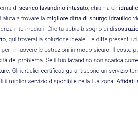
blema di
scarico lavandino intasato
, chiama un
idraul
i aiuta a trovare la
migliore ditta di spurgo idraulico
vi
senza intermediari. Che tu abbia bisogno di
disostruzi
rto
, qui troverai la soluzione ideale. Le ditte presenti ut
i
per rimuovere le ostruzioni in modo sicuro. Il costo pe
ità del problema. Se il tuo lavandino non scarica corre
ture. Gli idraulici certificati garantiscono un servizio t
i il miglior servizio disponibile nella tua zona.
Affidati