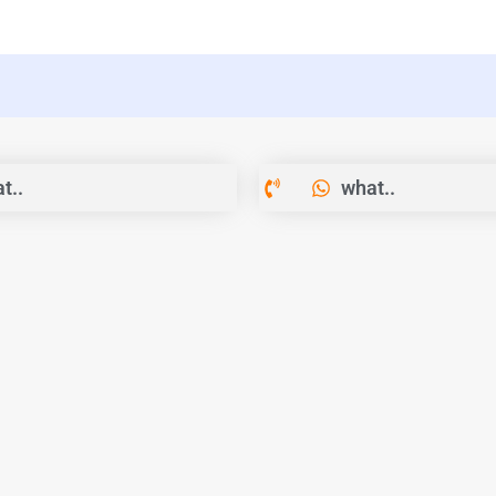
t..
what..