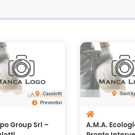
Casalotti
Sant'A
Preventivi
po Group Srl –
A.M.A. Ecologi
lotti
Pronto Interv