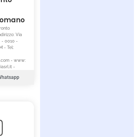
 Romano
Pronto
dirizzo: Via
 - 0010 -
 - Tel:
l.com - www:
srl.it -
Whatsapp