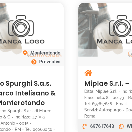
Monterotondo
Preventivi
o Spurghi S.a.s.
Miplae S.r.l. 
arco Intelisano &
Ditta: Miplae S.r.l. - Indir
Frascineto, 8 - 00173 - 
Monterotondo
Tel: 697617648 - Email: 
Servizi: Autospurgo - D
ecno Spurghi S.a.s. di Marco
Roma
o & C - Indirizzo: 47, Via
Antonio - 0015 -
697617648
W
ondo - RM - Tel: 69066056 -