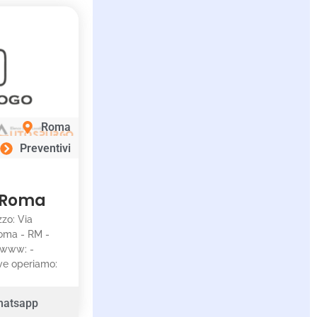
Roma
Preventivi
– Roma
izzo: Via
Roma - RM -
- www: -
ove operiamo:
hatsapp