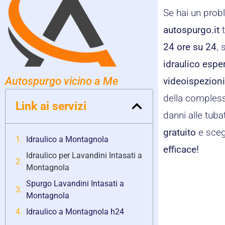
Se hai un pro
autospurgo.it
t
24 ore su 24
, 
idraulico espe
Autospurgo vicino a Me
videoispezion
della compless
Link ai servizi
danni alle tuba
gratuito
e scegl
Idraulico a Montagnola
efficace!
Idraulico per Lavandini Intasati a
Montagnola
Spurgo Lavandini Intasati a
Montagnola
Idraulico a Montagnola h24