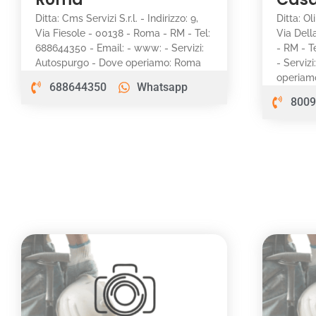
Ditta: Cms Servizi S.r.l. - Indirizzo: 9,
Ditta: Ol
Via Fiesole - 00138 - Roma - RM - Tel:
Via Dell
688644350 - Email: - www: - Servizi:
- RM - T
Autospurgo - Dove operiamo: Roma
- Serviz
operiamo
688644350
Whatsapp
8009