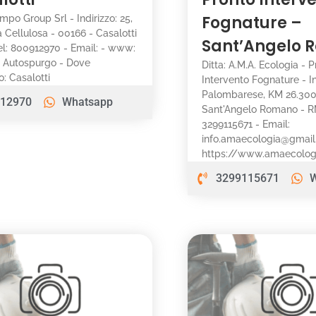
Fognature –
impo Group Srl - Indirizzo: 25,
a Cellulosa - 00166 - Casalotti
Sant’Angelo
el: 800912970 - Email: - www:
i: Autospurgo - Dove
Ditta: A.M.A. Ecologia - 
: Casalotti
Intervento Fognature - In
Palombarese, KM 26.300
12970
Whatsapp
Sant'Angelo Romano - RM
3299115671 - Email:
info.amaecologia@gmai
https://www.amaecologia
3299115671