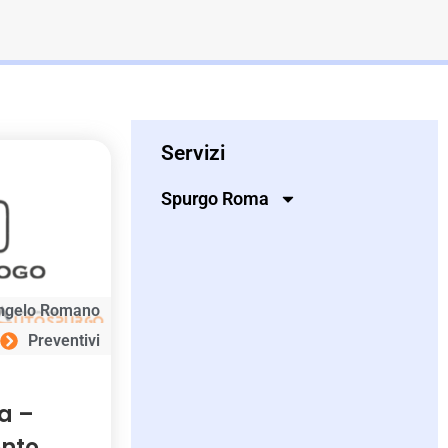
Servizi
Spurgo Roma
ngelo Romano
Preventivi
a –
ento