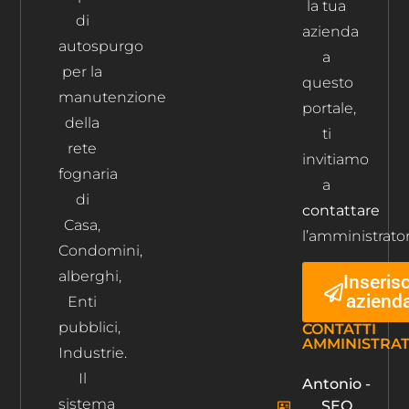
la tua
di
azienda
autospurgo
a
per la
questo
manutenzione
portale,
della
ti
rete
invitiamo
fognaria
a
di
contattare
Casa,
l’amministrator
Condomini,
alberghi,
Inserisc
aziend
Enti
pubblici,
CONTATTI
AMMINISTRA
Industrie.
Il
Antonio -
sistema
SEO