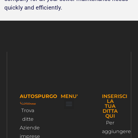
quickly and efficiently.
AUTOSPURGO
MENU'
INSERISCI
LA
TUA
Trova
DITTA
Ispezione Tubi
Ricerca Perdite Acqua
Risanamento Fognario
QUI
ditte
Per
Aziende
aggiungere
imprese