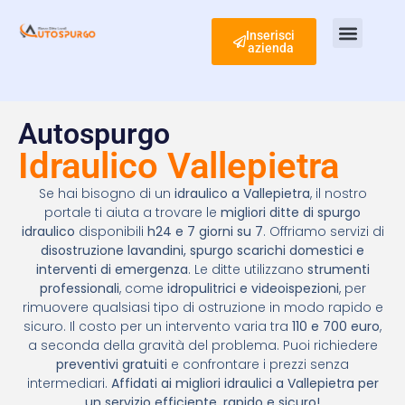
Inserisci
azienda
Ispezione Tubi
Ricerca Perdite Acqua
Risanamento Fognario
Autospurgo
Idraulico Vallepietra
Se hai bisogno di un
idraulico a Vallepietra
, il nostro
portale ti aiuta a trovare le
migliori ditte di spurgo
idraulico
disponibili
h24 e 7 giorni su 7
. Offriamo servizi di
disostruzione lavandini, spurgo scarichi domestici e
interventi di emergenza
. Le ditte utilizzano
strumenti
professionali
, come
idropulitrici e videoispezioni
, per
rimuovere qualsiasi tipo di ostruzione in modo rapido e
sicuro. Il costo per un intervento varia tra
110 e 700 euro
,
a seconda della gravità del problema. Puoi richiedere
preventivi gratuiti
e confrontare i prezzi senza
intermediari.
Affidati ai migliori idraulici a Vallepietra per
un servizio efficiente, rapido e sicuro!