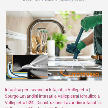
Idraulico per Lavandini Intasati a Vallepietra
|
Spurgo Lavandini intasati a Vallepietra
|
Idraulico a
Vallepietra h24
|
Disostruzione Lavandini intasati a