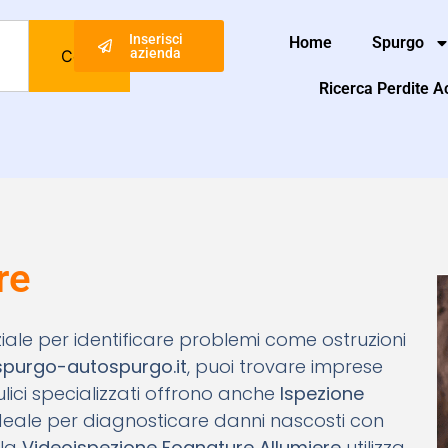
Inserisci
Home
Spurgo
azienda
Cerca
Ricerca Perdite 
re
nziale per identificare problemi come ostruzioni
spurgo-autospurgo.it
, puoi trovare imprese
raulici specializzati offrono anche
Ispezione
 ideale per diagnosticare danni nascosti con
 la
Videoispezione Fognature Allumiere
utilizza