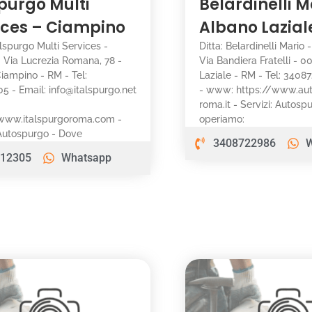
spurgo Multi
Belardinelli M
ices – Ciampino
Albano Lazial
talspurgo Multi Services -
Ditta: Belardinelli Mario -
o: Via Lucrezia Romana, 78 -
Via Bandiera Fratelli - 0
iampino - RM - Tel:
Laziale - RM - Tel: 3408
5 - Email: info@italspurgo.net
- www: https://www.au
roma.it - Servizi: Autos
/www.italspurgoroma.com -
operiamo:
 Autospurgo - Dove
3408722986
12305
Whatsapp