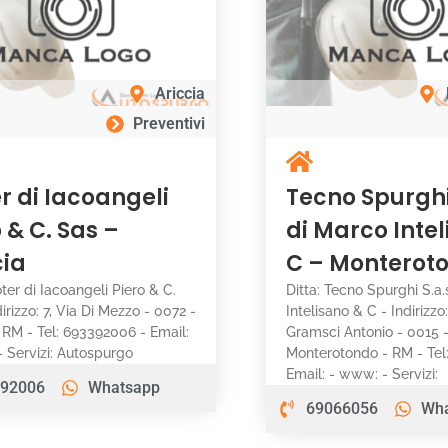
Ariccia
Preventivi
r di Iacoangeli
Tecno Spurghi 
 & C. Sas –
di Marco Inte
cia
C – Monterot
oter di Iacoangeli Piero & C.
Ditta: Tecno Spurghi S.a.
irizzo: 7, Via Di Mezzo - 0072 -
Intelisano & C - Indirizzo:
- RM - Tel: 693392006 - Email:
Gramsci Antonio - 0015 
 Servizi: Autospurgo
Monterotondo - RM - Tel
Email: - www: - Servizi:
92006
Whatsapp
69066056
Wh