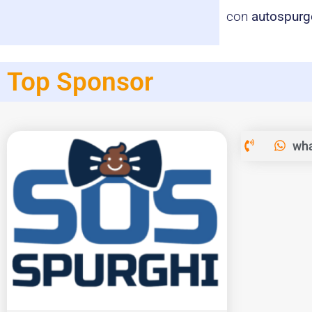
con
autospurg
Top Sponsor
wha