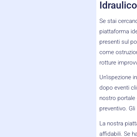
Idraulic
Se stai cercand
piattaforma ide
presenti sul p
come ostruzion
rotture improv
Un’ispezione in
dopo eventi cli
nostro portale è
preventivo. Gli
La nostra piatt
affidabili. Se 