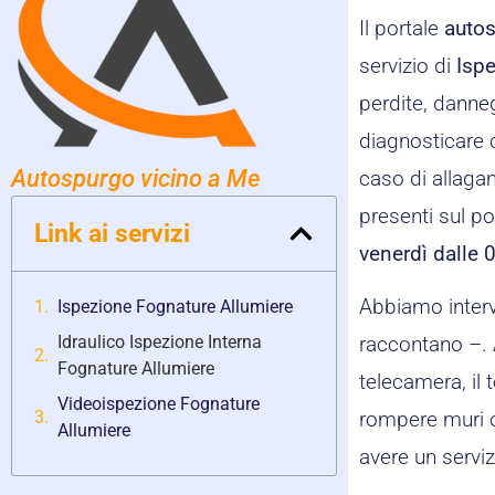
Il portale
autos
servizio di
Isp
perdite, danneg
diagnosticare c
Autospurgo vicino a Me
caso di allagam
presenti sul po
Link ai servizi
venerdì dalle 
Abbiamo interv
Ispezione Fognature Allumiere
Idraulico Ispezione Interna
raccontano –. 
Fognature Allumiere
telecamera, il 
Videoispezione Fognature
rompere muri o
Allumiere
avere un serviz