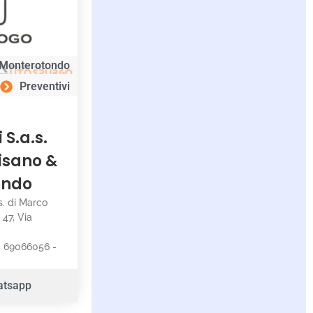
Monterotondo
Preventivi
S.a.s.
lisano &
ondo
s. di Marco
 47, Via
-
: 69066056 -
atsapp