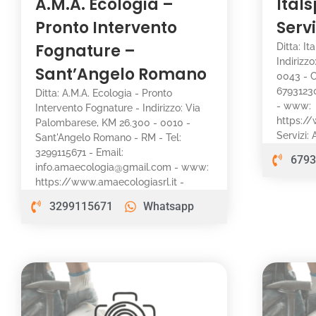
A.M.A. Ecologia –
Ital
Pronto Intervento
Serv
Fognature –
Ditta: I
Indirizz
Sant’Angelo Romano
0043 - C
67931230
Ditta: A.M.A. Ecologia - Pronto
- www:
Intervento Fognature - Indirizzo: Via
https:/
Palombarese, KM 26.300 - 0010 -
Servizi:
Sant'Angelo Romano - RM - Tel:
3299115671 - Email:
6793
info.amaecologia@gmail.com - www:
https://www.amaecologiasrl.it -
3299115671
Whatsapp