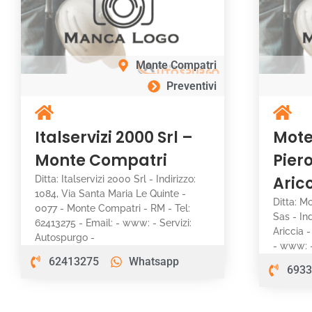
Monte Compatri
Preventivi
Italservizi 2000 Srl –
Mote
Monte Compatri
Piero
Aric
Ditta: Italservizi 2000 Srl - Indirizzo:
1084, Via Santa Maria Le Quinte -
Ditta: M
0077 - Monte Compatri - RM - Tel:
Sas - Ind
62413275 - Email: - www: - Servizi:
Ariccia 
Autospurgo -
- www: -
62413275
Whatsapp
6933