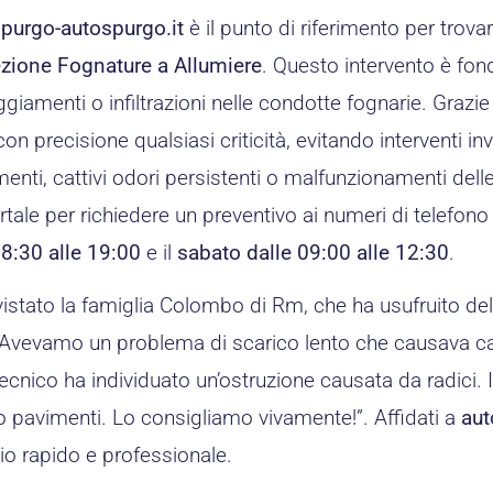
purgo-autospurgo.it
è il punto di riferimento per trova
ezione Fognature a Allumiere
. Questo intervento è fo
giamenti o infiltrazioni nelle condotte fognarie. Grazie
on precisione qualsiasi criticità, evitando interventi inva
enti, cattivi odori persistenti o malfunzionamenti dell
rtale per richiedere un preventivo ai numeri di telefono 
08:30 alle 19:00
e il
sabato dalle 09:00 alle 12:30
.
istato la famiglia Colombo di Rm, che ha usufruito del
Avevamo un problema di scarico lento che causava cattiv
tecnico ha individuato un’ostruzione causata da radici.
 pavimenti. Lo consigliamo vivamente!”. Affidati a
aut
io rapido e professionale.