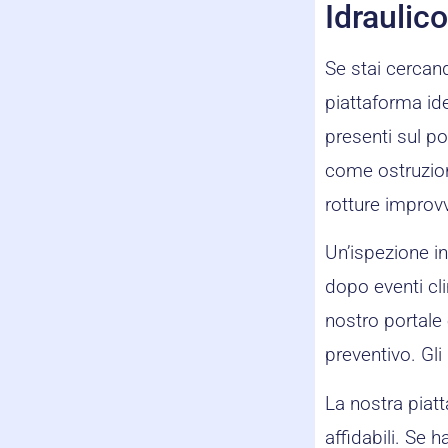
Idraulic
Se stai cercand
piattaforma ide
presenti sul p
come ostruzion
rotture improv
Un’ispezione in
dopo eventi cli
nostro portale è
preventivo. Gli
La nostra piatt
affidabili. Se 