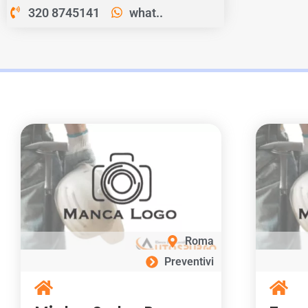
320 8745141
what..
Roma
Preventivi