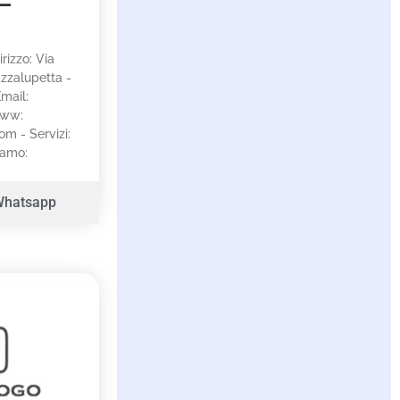
 –
irizzo: Via
zzalupetta -
mail:
www:
m - Servizi:
iamo:
Whatsapp