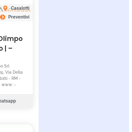
Casalotti
Preventivi
 Olimpo
 | –
po Srl
25, Via Della
otti - RM -
 - www: -
hatsapp