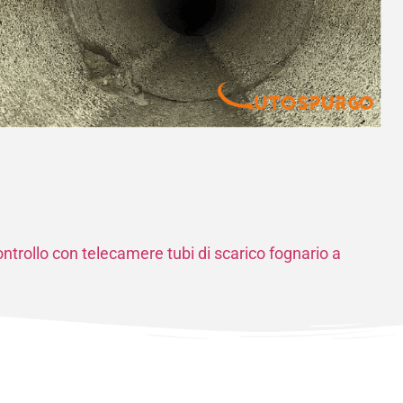
ntrollo con telecamere tubi di scarico fognario a