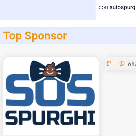
con
autospurg
Top Sponsor
wha