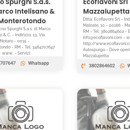
o Spurghi S.a.s.
Ecoflavoni Srl
arco Intelisano &
Mazzalupetta
 Monterotondo
Ditta: Ecoflavoni Srl - Ind
Malnate, 10 - 00166 - Ma
ecno Spurghi S.a.s. di Marco
RM - Tel: 3802864602 - E
o & C. - Indirizzo: 13, Via
info@ecoflavoni.com - 
 Notaro - 0015 -
http://www.ecoflavoni.co
tondo - RM - Tel: 3484707647
Autospurgo - Dove oper
 - www: - Servizi:
Mazzalupetta
707647
Whatsapp
3802864602