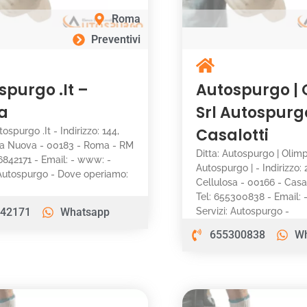
Roma
Preventivi
spurgo .It –
Autospurgo |
a
Srl Autospurgo
Casalotti
tospurgo .It - Indirizzo: 144,
ia Nuova - 00183 - Roma - RM
Ditta: Autospurgo | Olim
96842171 - Email: - www: -
Autospurgo | - Indirizzo: 
 Autospurgo - Dove operiamo:
Cellulosa - 00166 - Casal
Tel: 655300838 - Email:
42171
Whatsapp
Servizi: Autospurgo -
655300838
W