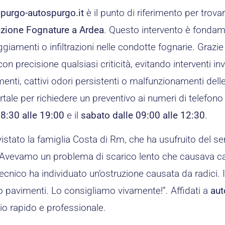
purgo-autospurgo.it
è il punto di riferimento per trova
ezione Fognature a Ardea
. Questo intervento è fondam
giamenti o infiltrazioni nelle condotte fognarie. Grazie
on precisione qualsiasi criticità, evitando interventi inva
enti, cattivi odori persistenti o malfunzionamenti dell
rtale per richiedere un preventivo ai numeri di telefono 
08:30 alle 19:00
e il
sabato dalle 09:00 alle 12:30
.
stato la famiglia Costa di Rm, che ha usufruito del se
Avevamo un problema di scarico lento che causava cattiv
tecnico ha individuato un’ostruzione causata da radici.
 pavimenti. Lo consigliamo vivamente!”. Affidati a
aut
io rapido e professionale.