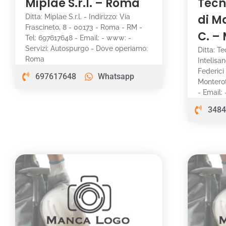
Miplae S.r.l. – Roma
Tecn
di M
Ditta: Miplae S.r.l. - Indirizzo: Via
Frascineto, 8 - 00173 - Roma - RM -
C. –
Tel: 697617648 - Email: - www: -
Servizi: Autospurgo - Dove operiamo:
Ditta: T
Roma
Intelisan
Federici
697617648
Whatsapp
Montero
- Email:
3484