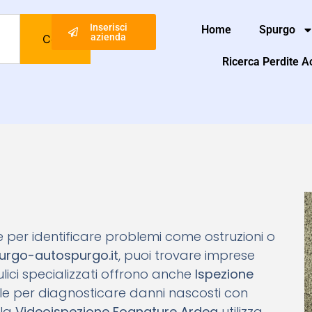
Inserisci
Home
Spurgo
azienda
Cerca
Ricerca Perdite 
ale per identificare problemi come ostruzioni o
urgo-autospurgo.it
, puoi trovare imprese
raulici specializzati offrono anche
Ispezione
eale per diagnosticare danni nascosti con
 la
Videoispezione Fognature Ardea
utilizza