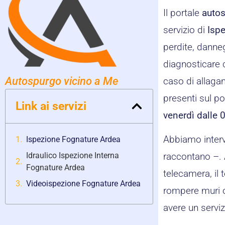
Il portale
autos
servizio di
Isp
perdite, danneg
diagnosticare c
Autospurgo vicino a Me
caso di allagam
presenti sul po
Link ai servizi
venerdì dalle 
Abbiamo intervi
Ispezione Fognature Ardea
Idraulico Ispezione Interna
raccontano –. 
Fognature Ardea
telecamera, il 
Videoispezione Fognature Ardea
rompere muri o
avere un serviz