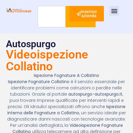
Inserisci
azienda
Cerca
Ispezione Tubi
Ricerca Perdite Acqua
Risanamento Fognario
Autospurgo
Videoispezione
Collatino
Ispezione Fognature A Collatino
Ispezione Fognature Collatino
è il servizio essenziale per
identificare problemi come ostruzioni o perdite nelle
tubazioni. Grazie al portale
autospurgo-autospurgo.it
,
puoi trovare imprese qualificate per interventi rapidi e
precisi. Gli idraulici specializzati offrono anche
Ispezione
Interna delle Fognature a Collatino
, un servizio ideale per
diagnosticare danni nascosti con tecnologie avanzate.
Per un’analisi dettagliata, la
Videoispezione Fognature
Collatino
utilizza telecamere ad alta definizione per