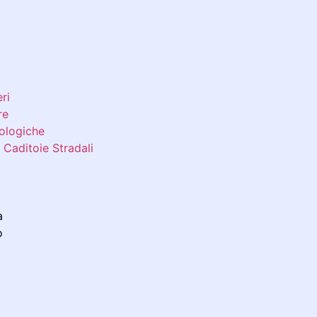
ri
re
ologiche
 Caditoie Stradali
a
o