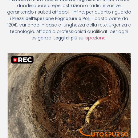
di individuare crepe, ostruzioni o radici invasive,
garantendo risultati affidabili. Infine, per quanto riguarda
i
Prezzi dell’Ispezione Fognature a Poli
, il costo parte da
120€, variando in base a lunghezza della rete, urgenza e
tecnologia. Affidati a professionisti qualificati per ogni
esigenza.
Leggi di più su
ispezione
.