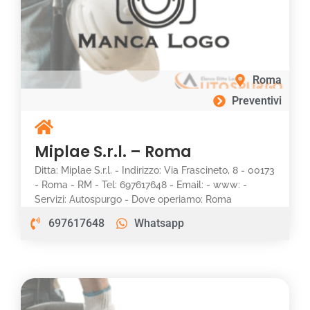
Roma
Preventivi
Miplae S.r.l. – Roma
Ditta: Miplae S.r.l. - Indirizzo: Via Frascineto, 8 - 00173
- Roma - RM - Tel: 697617648 - Email: - www: -
Servizi: Autospurgo - Dove operiamo: Roma
697617648
Whatsapp