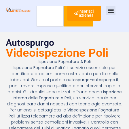
Inserisci
azienda
Cerca
Ispezione Tubi
Ricerca Perdite Acqua
Risanamento Fognario
Autospurgo
Videoispezione Poli
Ispezione Fognature A Poli
Ispezione Fognature Poli
è il servizio essenziale per
identificare problemi come ostruzioni o perdite nelle
tubazioni. Grazie al portale
autospurgo-autospurgo.it
,
puoi trovare imprese qualificate per interventi rapidi e
precisi. Gli idraulici specializzati offrono anche
Ispezione
Interna delle Fognature a Poli
, un servizio ideale per
diagnosticare danni nascosti con tecnologie avanzate.
Per un’analisi dettagliata, la
Videoispezione Fognature
Poli
utilizza telecamere ad alta definizione per risolvere
problemi senza demolizioni invasive. Il
Controllo con
Telecamere dei Tubi di Scarico Fognario a Poli
permette