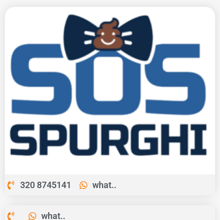
320 8745141
what..
what..