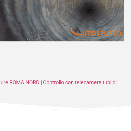
ature ROMA NORD
|
Controllo con telecamere tubi di