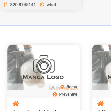
320 8745141
what..
Roma
Preventivi