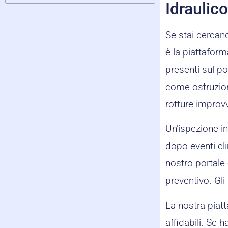
Idrauli
Se stai cercand
è la piattaform
presenti sul p
come ostruzion
rotture improv
Un’ispezione in
dopo eventi cli
nostro portale è
preventivo. Gli
La nostra piatt
affidabili. Se 