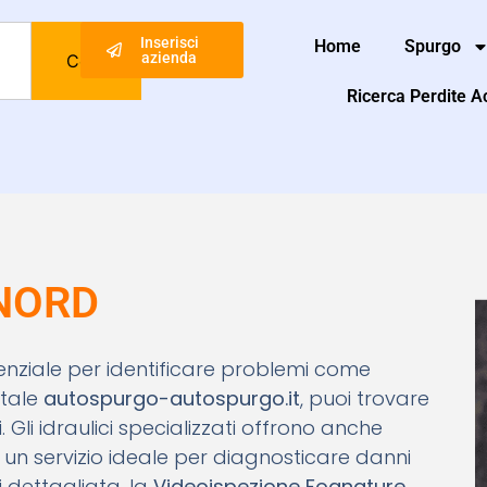
Inserisci
Home
Spurgo
azienda
Cerca
Ricerca Perdite 
 NORD
ssenziale per identificare problemi come
rtale
autospurgo-autospurgo.it
, puoi trovare
. Gli idraulici specializzati offrono anche
, un servizio ideale per diagnosticare danni
 dettagliata, la
Videoispezione Fognature