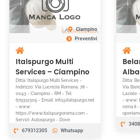
Ciampino
Preventivi
Italspurgo Multi
Bela
Services – Ciampino
Alba
Ditta: Italspurgo Multi Services -
Ditta: Be
Indirizzo: Via Lucrezia Romana, 78 -
Via Band
0043 - Ciampino - RM - Tel:
Laziale 
679312305 - Email: info@italspurgo.net
- www: 
- www:
roma.it 
https://www.italspurgoroma.com -
operiam
Servizi: Autospurgo - Dove
3408
679312305
Whatsapp