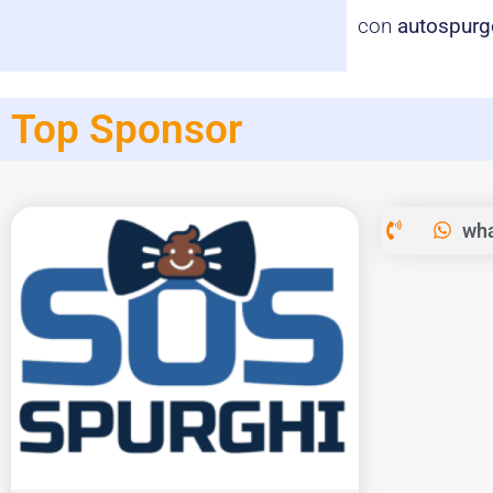
con
autospurg
Top Sponsor
wha