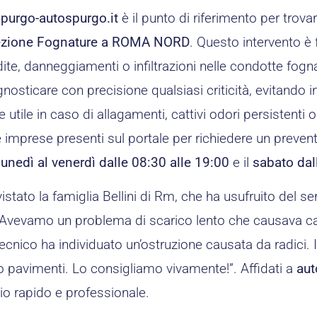
purgo-autospurgo.it
è il punto di riferimento per trova
ezione Fognature a ROMA NORD
. Questo intervento 
dite, danneggiamenti o infiltrazioni nelle condotte fogna
nosticare con precisione qualsiasi criticità, evitando int
 utile in caso di allagamenti, cattivi odori persistenti
 imprese presenti sul portale per richiedere un preventi
lunedì al venerdì dalle 08:30 alle 19:00
e il
sabato dal
stato la famiglia Bellini di Rm, che ha usufruito del se
Avevamo un problema di scarico lento che causava cattiv
tecnico ha individuato un’ostruzione causata da radici.
 pavimenti. Lo consigliamo vivamente!”. Affidati a
aut
io rapido e professionale.