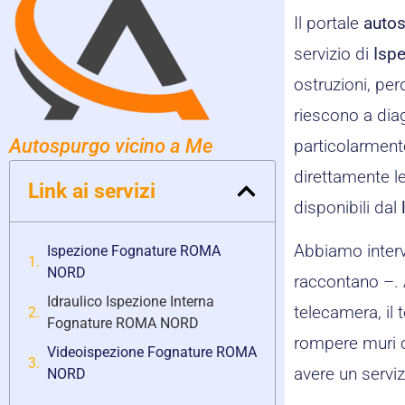
Il portale
autos
servizio di
Isp
ostruzioni, per
riescono a diag
Autospurgo vicino a Me
particolarmente
direttamente le
Link ai servizi
disponibili dal
Abbiamo intervi
Ispezione Fognature ROMA
NORD
raccontano –. 
Idraulico Ispezione Interna
telecamera, il 
Fognature ROMA NORD
rompere muri o
Videoispezione Fognature ROMA
avere un serviz
NORD