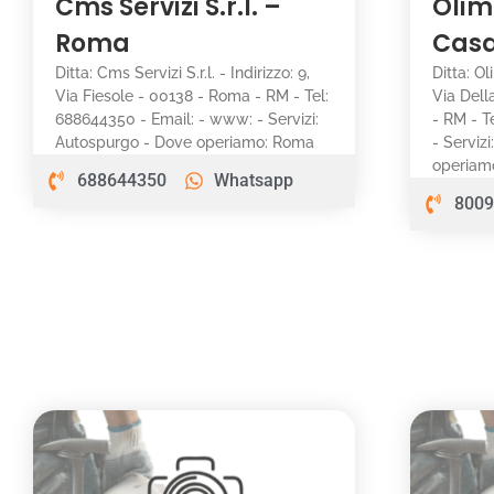
Cms Servizi S.r.l. –
Olim
Roma
Casa
Ditta: Cms Servizi S.r.l. - Indirizzo: 9,
Ditta: Ol
Via Fiesole - 00138 - Roma - RM - Tel:
Via Dell
688644350 - Email: - www: - Servizi:
- RM - T
Autospurgo - Dove operiamo: Roma
- Serviz
operiamo
688644350
Whatsapp
8009