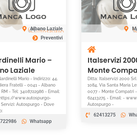
Albano Laziale
M
Preventivi
rdinelli Mario –
Italservizi 200
no Laziale
Monte Compa
lardinelli Mario - Indirizzo: 44,
Ditta: Italservizi 2000 Srl
iera Fratelli - 0041 - Albano
1084, Via Santa Maria Le
- RM - Tel: 3408722986 - Email:
0077 - Monte Compatri -
https://www.autospurgo-
62413275 - Email: - www: 
- Servizi: Autospurgo - Dove
Autospurgo -
o:
62413275
Wh
722986
Whatsapp