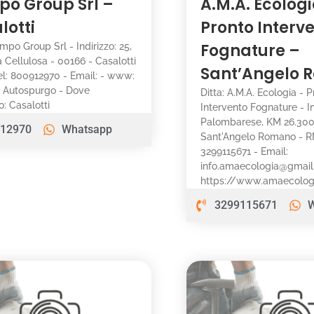
po Group Srl –
A.M.A. Ecologi
lotti
Pronto Interv
Fognature –
impo Group Srl - Indirizzo: 25,
a Cellulosa - 00166 - Casalotti
Sant’Angelo
el: 800912970 - Email: - www:
i: Autospurgo - Dove
Ditta: A.M.A. Ecologia - 
: Casalotti
Intervento Fognature - In
Palombarese, KM 26.300
12970
Whatsapp
Sant'Angelo Romano - RM
3299115671 - Email:
info.amaecologia@gmai
https://www.amaecologia
3299115671