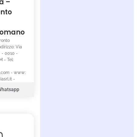
a –
ento
 Romano
Pronto
dirizzo: Via
 - 0010 -
 - Tel:
l.com - www:
srl.it -
Whatsapp