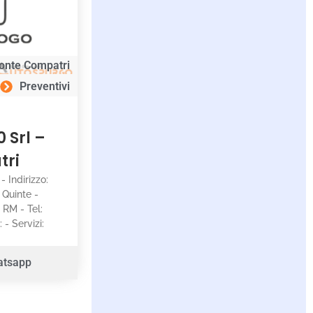
onte Compatri
Preventivi
0 Srl –
tri
 - Indirizzo:
 Quinte -
 RM - Tel:
- Servizi:
atsapp