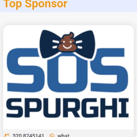
Top Sponsor
320 8745141
what..