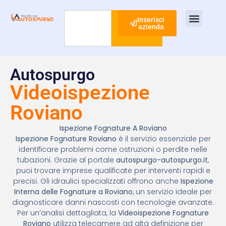
Inserisci
azienda
Cerca
Ispezione Tubi
Ricerca Perdite Acqua
Risanamento Fognario
Autospurgo
Videoispezione
Roviano
Ispezione Fognature A Roviano
Ispezione Fognature Roviano
è il servizio essenziale per
identificare problemi come ostruzioni o perdite nelle
tubazioni. Grazie al portale
autospurgo-autospurgo.it
,
puoi trovare imprese qualificate per interventi rapidi e
precisi. Gli idraulici specializzati offrono anche
Ispezione
Interna delle Fognature a Roviano
, un servizio ideale per
diagnosticare danni nascosti con tecnologie avanzate.
Per un’analisi dettagliata, la
Videoispezione Fognature
Roviano
utilizza telecamere ad alta definizione per